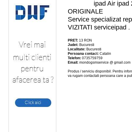
ipad Air ipad
ORIGINALE
Service specializat r
VIZITATI serviceipad 
PRET:
13
RON
Judet:
Bucuresti
Localitate:
Bucuresti
Persoana contact:
Catalin
Telefon:
0735759759
Email:
mondogsmservice @ gmail.com
Produs / serviciu
disponibil
. Pentru info
va rugam contactati persoana care a pub