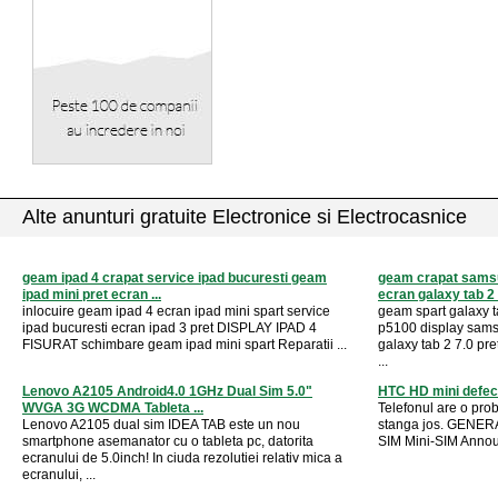
Alte anunturi gratuite Electronice si Electrocasnice
geam ipad 4 crapat service ipad bucuresti geam
geam crapat samsu
ipad mini pret ecran ...
ecran galaxy tab 2 
inlocuire geam ipad 4 ecran ipad mini spart service
geam spart galaxy t
ipad bucuresti ecran ipad 3 pret DISPLAY IPAD 4
p5100 display sams
FISURAT schimbare geam ipad mini spart Reparatii ...
galaxy tab 2 7.0 pr
...
Lenovo A2105 Android4.0 1GHz Dual Sim 5.0"
HTC HD mini defec
WVGA 3G WCDMA Tableta ...
Telefonul are o pro
Lenovo A2105 dual sim IDEA TAB este un nou
stanga jos. GENER
smartphone asemanator cu o tableta pc, datorita
SIM Mini-SIM Annou
ecranului de 5.0inch! In ciuda rezolutiei relativ mica a
ecranului, ...