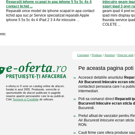
Reparatii iphone scapat in apa iphone 5 5s 5c 4s 4
inlocuire geam ipa
contact lichid ...
spart ipad 3 pret ra
Reparatii orice model de iphone scapat in apa contact
geam ipad 4 pret ec
lichid apa suc pr Service specializat reparatii Apple
ipad mini display ip
iphone 5 5s 5c 4s 4 iPad 2 3 4 Air inlocuire ...
fisurata service i
COLETE ...
mic
Companii
Produse
Anunturi
Director web
Pe aceasta pagina poti 
Accesezi detaliile anuntului
Repara
Air Bucuresti Inlocuire ecran stic
contactezi persoana care l-a public
e-oferta.ro ® este un catalog online de afaceri,
fondat in anul 2005. Produsele, serviciile si
intermediari.
oportunitatile de afaceri publicate in paginile
noastre apartin persoanelor care le-au publicat.
Poti sa comanzi direct
Reparatii i
Cititi
Termenii si Conditiile
de utilizare.
Bucuresti Inlocuire ecran sticla d
Bucuresti.
Pretul afisat de vanzator pentru
Re
Air Bucuresti Inlocuire ecran sticla 
RON.
Cauti firme care ofera produse sau 