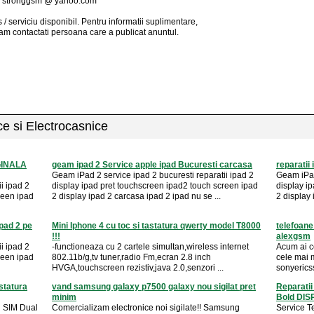
:
stronggsm @ yahoo.com
 / serviciu
disponibil
. Pentru informatii suplimentare,
am contactati persoana care a publicat anuntul.
ice si Electrocasnice
IGINALA
geam ipad 2 Service apple ipad Bucuresti carcasa
reparatii
Geam iPad 2 service ipad 2 bucuresti reparatii ipad 2
Geam iPad
i ipad 2
display ipad pret touchscreen ipad2 touch screen ipad
display i
reen ipad
2 display ipad 2 carcasa ipad 2 ipad nu se ...
2 display 
pad 2 pe
Mini Iphone 4 cu toc si tastatura qwerty model T8000
telefoane
!!!
alexgsm
i ipad 2
-functioneaza cu 2 cartele simultan,wireless internet
Acum ai c
reen ipad
802.11b/g,tv tuner,radio Fm,ecran 2.8 inch
cele mai 
HVGA,touchscreen rezistiv,java 2.0,senzori ...
sonyericss
statura
vand samsung galaxy p7500 galaxy nou sigilat pret
Reparatii
minim
Bold DISP
 SIM Dual
Comercializam electronice noi sigilate!! Samsung
Service T