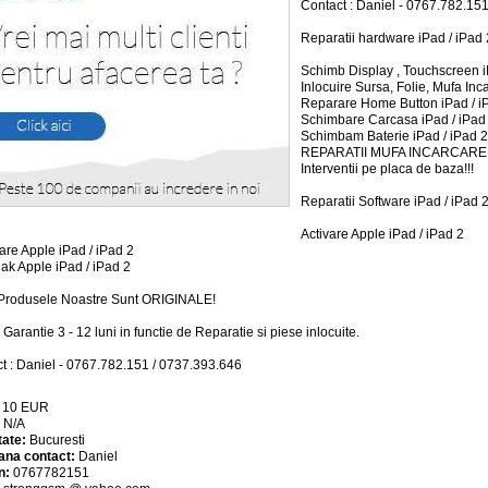
Contact : Daniel - 0767.782.15
Reparatii hardware iPad / iPad 
Schimb Display , Touchscreen i
Inlocuire Sursa, Folie, Mufa Inc
Reparare Home Button iPad / i
Schimbare Carcasa iPad / iPad
Schimbam Baterie iPad / iPad 2
REPARATII MUFA INCARCARE!
Interventii pe placa de baza!!!
Reparatii Software iPad / iPad 2
Activare Apple iPad / iPad 2
are Apple iPad / iPad 2
eak Apple iPad / iPad 2
Produsele Noastre Sunt ORIGINALE!
 Garantie 3 - 12 luni in functie de Reparatie si piese inlocuite.
t : Daniel - 0767.782.151 / 0737.393.646
:
10
EUR
:
N/A
tate:
Bucuresti
ana contact:
Daniel
n:
0767782151