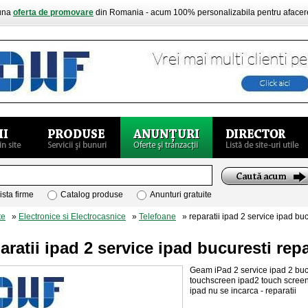
buna
oferta de promovare
din Romania - acum 100% personalizabila pentru aface
ista firme
Catalog produse
Anunturi gratuite
te
»
Electronice si Electrocasnice
»
Telefoane
» reparatii ipad 2 service ipad buc
aratii ipad 2 service ipad bucuresti rep
Geam iPad 2 service ipad 2 bucur
touchscreen ipad2 touch screen
ipad nu se incarca - reparatii