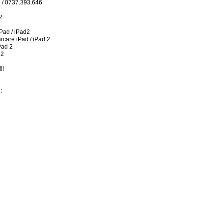
1 / 0737.393.646
2:
Pad / iPad2
arcare iPad / iPad 2
Pad 2
 2
!!
: