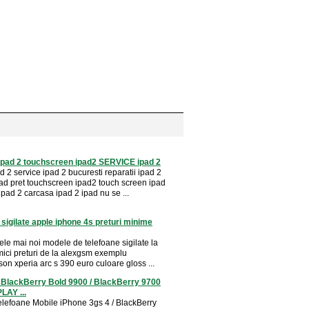
 ipad 2 touchscreen ipad2 SERVICE ipad 2
 2 service ipad 2 bucuresti reparatii ipad 2
pad pret touchscreen ipad2 touch screen ipad
ipad 2 carcasa ipad 2 ipad nu se ...
 sigilate apple iphone 4s preturi minime
ele mai noi modele de telefoane sigilate la
mici preturi de la alexgsm exemplu
on xperia arc s 390 euro culoare gloss ...
 BlackBerry Bold 9900 / BlackBerry 9700
LAY ...
elefoane Mobile iPhone 3gs 4 / BlackBerry