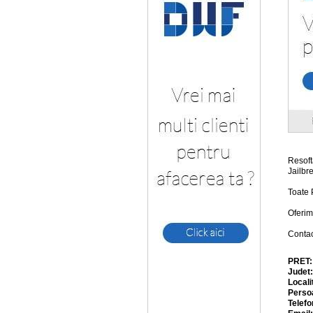
Resoft
Jailbr
Toate 
Oferim
Contac
PRET
Judet
Locali
Perso
Telefo