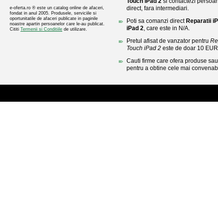
Touch iPad 2
si contactezi persoan
direct, fara intermediari.
e-oferta.ro ® este un catalog online de afaceri,
fondat in anul 2005. Produsele, serviciile si
oportunitatile de afaceri publicate in paginile
Poti sa comanzi direct
Reparatii 
noastre apartin persoanelor care le-au publicat.
iPad 2
, care este in N/A.
Cititi
Termenii si Conditiile
de utilizare.
Pretul afisat de vanzator pentru
Re
Touch iPad 2
este de doar 10 EUR
Cauti firme care ofera produse sau 
pentru a obtine cele mai convenabi