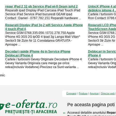
repar iPad 2 32 gb Service iPad wi-fi Geam ipAd 2
UnlocK iPhone 4 al
Reparatii ipad Display iPad Carcasa iPad Touch iPad
deblokre iphone 4 ..
Service iPad Service iPad bucuresti GEAM ipad
Cartele / turbosim 
Contact : Daniel - 0767.782.151 Reparatii hardware ...
Ron Contact: 0786.6
Reparatii Display iPad 3g 2 wifi Service Apple iPhone
Reparatii LCD iPho
4 touch iPod 4
TouchScreen Apple
Service GSM 0768.335.056 / 0731.278.750 Apple
Service GSM 0768.3
iPhone 4G 3GS 2G IpOD 4 Ipad 3g Langa Mall Vitan*
iPhone 4G 3GS 2G I
Sector3 Str Zizin Nr 11 Constatarea GRATUITA -
Sector3 Str Zizin N
Aproape ...
Aproape ...
Decodari rapide iPhone 4g in Service iPhone
Deblocari in Servi
Deblocari iPhone 4
iPhone 4
Cartele / turbosim Gevey Originale Decodare iPhone 4
Cartele / turbosim
Gevey Varianta Originala care merge pe orice
Gevey Varianta Orig
retea(inclusiv Vodafone) Precizez ca Sunt varianta ...
retea(inclusiv Vodaf
mic
Companii
Produse
Anunturi
Director web
Pe aceasta pagina poti 
Accesezi detaliile anuntului
Repar