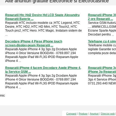
Alte anunturi gratuite Electronice si Electrocasnice
Reparatii Htc Hd2 Desire Hd LCD Spate Alexandru
Reparatii iPhone 3
Reparatii Baterie ...
2 ore Reparatii ...
Reparatii HTC inclusiv modele ca ;HTC Legend, HTC
Service GSM Autori
Desire, HTC HD2, HTC HD Mini, HTC Touch2, HTC
.....WWW.CELLGSMS
Touch pro2, HTC Hero. HTC Magic. Instalam sistem de
Ecrane Sparte Appl
...
Decodari pentru ...
Decodare iPhone 4 Piese iPhone touch
Telefoane cu 4 sim
screen,display,geam Reparatii ...
Telefoane mobile cu
Reparatii Apple iPhone 4 3g 3gs 2g Dcodare Apple
sigilate Garantie sc
iPhone 4 Orice Versiune BOGDAN - 0769.897.194
completa poze detalii 
Reparatii Apple iPad Wi-Fi,3G IPOD Reparam Apple
iPhone 4 ...
Reparatii iPhone 4 facem Decodare Apple iPhone 4,
Reparatii iPhone 
la Service GSM ...
iPhone 3g Reparatii 
Reparatii Apple iPhone 4 3g 3gs 2g Dcodare Apple
Reparatii iPhone 3g
iPhone 4 Orice Versiune BOGDAN - 0769.897.194
3gs 4 Service iPho
Reparatii Apple iPad Wi-Fi,3G IPOD Reparam Apple
0731.293.440 NEW* -
iPhone 4 ...
mic
Companii
Produse
Anunturi
Director web