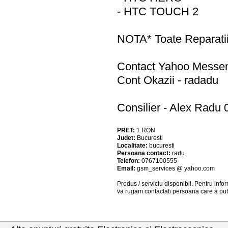
- HTC TOUCH 2
NOTA* Toate Reparati
Contact Yahoo Messe
Cont Okazii - radadu
Consilier - Alex Radu
PRET:
1
RON
Judet:
Bucuresti
Localitate:
bucuresti
Persoana contact:
radu
Telefon:
0767100555
Email:
gsm_services @ yahoo.com
Produs / serviciu
disponibil
. Pentru info
va rugam contactati persoana care a pub