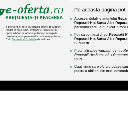
Pe aceasta pagina poti 
Accesezi detaliile anuntului
Repar
Reparatii Htc Sursa Alex Repara
persoana care l-a publicat in mod di
e-oferta.ro ® este un catalog online de afaceri,
fondat in anul 2005. Produsele, serviciile si
oportunitatile de afaceri publicate in paginile
Poti sa comanzi direct
Reparatii 
noastre apartin persoanelor care le-au publicat.
Reparatii Htc Sursa Alex Repara
Cititi
Termenii si Conditiile
de utilizare.
Bucuresti.
Pretul afisat de vanzator pentru
Re
Reparatii Htc Sursa Alex Reparam 
RON.
Cauti firme care ofera produse sau 
pentru a obtine cele mai convenabi