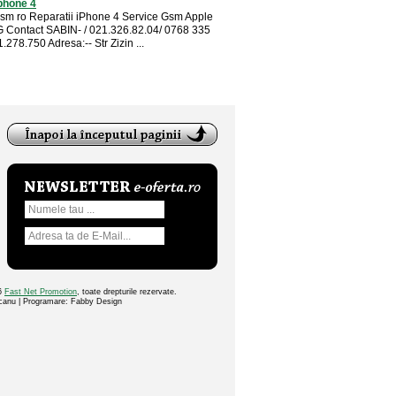
phone 4
sm ro Reparatii iPhone 4 Service Gsm Apple
 Contact SABIN- / 021.326.82.04/ 0768 335
.278.750 Adresa:-- Str Zizin ...
26
Fast Net Promotion
, toate drepturile rezervate.
ocanu | Programare: Fabby Design