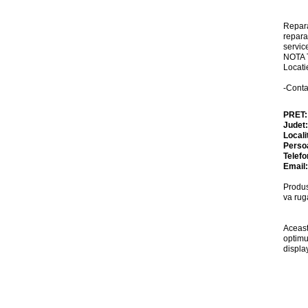
Repara
repara
servic
NOTA T
Locat
-Cont
PRET
Judet
Locali
Perso
Telefo
Email
Produs
va rug
Aceast
optimu
displa