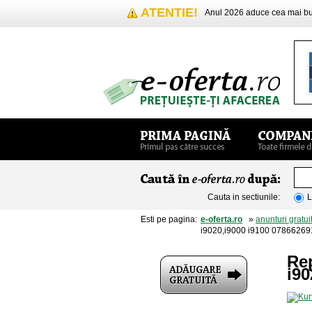
ATENTIE!
Anul 2026 aduce cea mai 
Cauta in sectiunile:
L
Esti pe pagina:
e-oferta.ro
»
anunturi gratui
i9020,i9000 i9100 07866269
Rep
i90