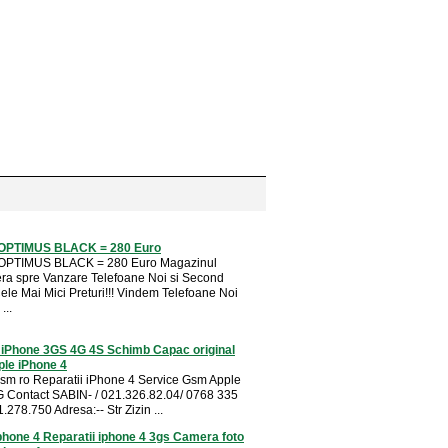
OPTIMUS BLACK = 280 Euro
OPTIMUS BLACK = 280 Euro Magazinul
era spre Vanzare Telefoane Noi si Second
ele Mai Mici Preturi!!! Vindem Telefoane Noi
...
i iPhone 3GS 4G 4S Schimb Capac original
ple iPhone 4
sm ro Reparatii iPhone 4 Service Gsm Apple
 Contact SABIN- / 021.326.82.04/ 0768 335
.278.750 Adresa:-- Str Zizin ...
phone 4 Reparatii iphone 4 3gs Camera foto