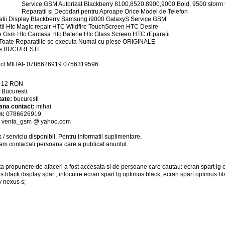
Service GSM Autorizat Blackberry 8100,8520,8900,9000 Bold, 9500 storm
Reparatii si Decodari pentru Aproape Orice Model de Telefon
tii Display Blackberry Samsung i9000 GalaxyS Service GSM
tii Htc Magic repair HTC Wildfire TouchScreen HTC Desire
e Gsm Htc Carcasa Htc Baterie Htc Glass Screen HTC rEparatii
oate Reparatiile se executa Numai cu piese ORIGINALE
ie BUCURESTI
act MIHAI- 0786626919 0756319596
:
12
RON
:
Bucuresti
tate:
bucuresti
ana contact:
mihai
n:
0786626919
:
venta_gsm @ yahoo.com
 / serviciu
disponibil
. Pentru informatii suplimentare,
am contactati persoana care a publicat anuntul.
a propunere de afaceri a fost accesata si de persoane care cautau: ecran spart lg op
s black display spart; inlocuire ecran spart lg optimus black; ecran spart optimus bl
y nexus s;