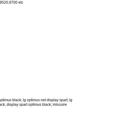
 9520,9700 etc
timus black; lg optimus net display spart; lg
ack; display spart optimus black; inlocuire