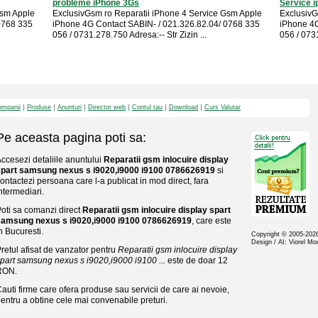
probleme iPhone 3Gs
Service i
Gsm Apple
ExclusivGsm ro Reparatii iPhone 4 Service Gsm Apple
ExclusivG
0768 335
iPhone 4G Contact SABIN- / 021.326.82.04/ 0768 335
iPhone 4G
056 / 0731.278.750 Adresa:-- Str Zizin ...
056 / 0731
mpanii
Produse
Anunturi
Director web
Contul tau
Download
Curs Valutar
Pe aceasta pagina poti sa:
ccesezi detaliile anuntului
Reparatii gsm inlocuire display
spart samsung nexus s i9020,i9000 i9100 0786626919
si
ontactezi persoana care l-a publicat in mod direct, fara
ntermediari.
oti sa comanzi direct
Reparatii gsm inlocuire display spart
samsung nexus s i9020,i9000 i9100 0786626919
, care este
n Bucuresti.
Copyright © 2005-20
Design / AI: Viorel M
retul afisat de vanzator pentru
Reparatii gsm inlocuire display
part samsung nexus s i9020,i9000 i9100 ...
este de doar 12
RON.
auti firme care ofera produse sau servicii de care ai nevoie,
entru a obtine cele mai convenabile preturi.