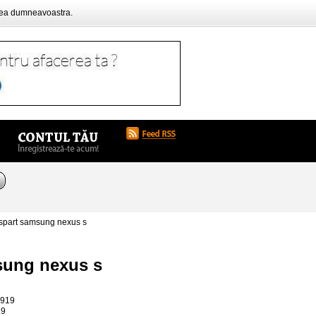
rea dumneavoastra.
 spart samsung nexus s
msung nexus s
6919
19