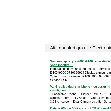
Alte anunturi gratuite Electron
Samsung galaxy s i9000 i9100 reparatii dis
spart inocuire ...
Reparatii display samsung nexus s,service 
i9100 i9000 0786626919 Display samsung g
2,geam touch samsung i9100 i9000 078662
Service GSM ...
Vand replica dual sim iphone 4 cu ecran hd 
cu wifi, nou
- Capacitive iPhone HD screen - WIFI:802.11
wireless internet - TV Analog - Capacitive mul
3.5 inch screen - Dual Camera cu blitz - Senzo
Baterie iPhone 4G Reparatii LCD iPhone 4