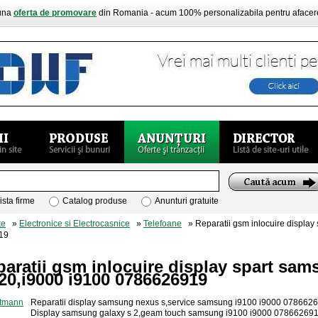
buna
oferta de promovare
din Romania - acum 100% personalizabila pentru aface
ista firme
Catalog produse
Anunturi gratuite
te
»
Electronice si Electrocasnice
»
Telefoane
» Reparatii gsm inlocuire display
19
aratii gsm inlocuire display spart sa
20,i9000 i9100 0786626919
Reparatii display samsung nexus s,service samsung i9100 i9000 078662
Display samsung galaxy s 2,geam touch samsung i9100 i9000 07866269