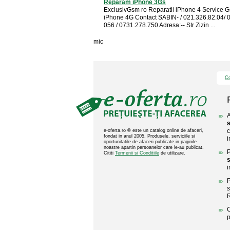
Reparam iPhone 3Gs
ExclusivGsm ro Reparatii iPhone 4 Service 
iPhone 4G Contact SABIN- / 021.326.82.04/ 
056 / 0731.278.750 Adresa:-- Str Zizin ...
mic
Co
A
c
e-oferta.ro ® este un catalog online de afaceri,
fondat in anul 2005. Produsele, serviciile si
i
oportunitatile de afaceri publicate in paginile
noastre apartin persoanelor care le-au publicat.
P
Cititi
Termenii si Conditiile
de utilizare.
i
P
s
C
p