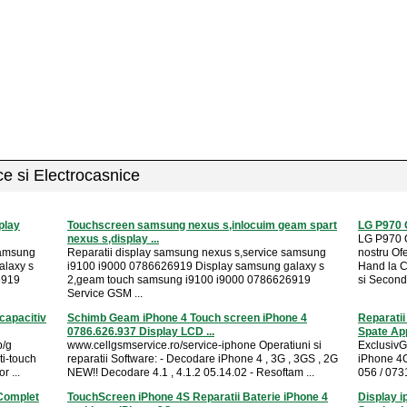
ice si Electrocasnice
play
Touchscreen samsung nexus s,inlocuim geam spart
LG P970 
nexus s,display ...
LG P970 
samsung
Reparatii display samsung nexus s,service samsung
nostru Of
alaxy s
i9100 i9000 0786626919 Display samsung galaxy s
Hand la C
6919
2,geam touch samsung i9100 i9000 0786626919
si Second 
Service GSM ...
capacitiv
Schimb Geam iPhone 4 Touch screen iPhone 4
Reparati
0786.626.937 Display LCD ...
Spate Ap
b/g
www.cellgsmservice.ro/service-iphone Operatiuni si
ExclusivG
ti-touch
reparatii Software: - Decodare iPhone 4 , 3G , 3GS , 2G
iPhone 4G
r ...
NEW!! Decodare 4.1 , 4.1.2 05.14.02 - Resoftam ...
056 / 0731
 Complet
TouchScreen iPhone 4S Reparatii Baterie iPhone 4
Display i