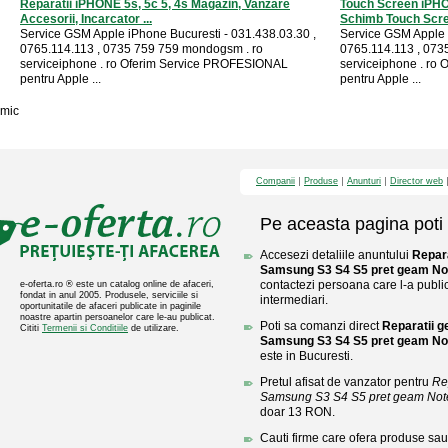
Reparatii iPHONE 5s, 5c 5, 4s Magazin, Vanzare
Touch Screen iPHON
Accesorii, Incarcator ...
Schimb Touch Scree
Service GSM Apple iPhone Bucuresti - 031.438.03.30 ,
Service GSM Apple 
0765.114.113 , 0735 759 759 mondogsm . ro
0765.114.113 , 073
serviceiphone . ro Oferim Service PROFESIONAL
serviceiphone . ro
pentru Apple ...
pentru Apple ...
mic
Companii
Produse
Anunturi
Director web
Pe aceasta pagina poti 
Accesezi detaliile anuntului
Repara
Samsung S3 S4 S5 pret geam Not
contactezi persoana care l-a public
e-oferta.ro ® este un catalog online de afaceri,
fondat in anul 2005. Produsele, serviciile si
intermediari.
oportunitatile de afaceri publicate in paginile
noastre apartin persoanelor care le-au publicat.
Poti sa comanzi direct
Reparatii g
Cititi
Termenii si Conditiile
de utilizare.
Samsung S3 S4 S5 pret geam Not
este in Bucuresti.
Pretul afisat de vanzator pentru
Re
Samsung S3 S4 S5 pret geam Note
doar 13 RON.
Cauti firme care ofera produse sau 