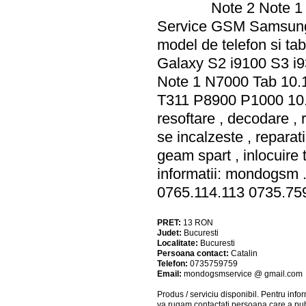
Note 2 Note 1
Service GSM Samsung B
model de telefon si t
Galaxy S2 i9100 S3 i
Note 1 N7000 Tab 10
T311 P8900 P1000 10.
resoftare , decodare , re
se incalzeste , reparati
geam spart , inlocuire 
informatii: mondogsm .
0765.114.113 0735.75
PRET:
13
RON
Judet:
Bucuresti
Localitate:
Bucuresti
Persoana contact:
Catalin
Telefon:
0735759759
Email:
mondogsmservice @ gmail.com
Produs / serviciu
disponibil
. Pentru info
va rugam contactati persoana care a pub