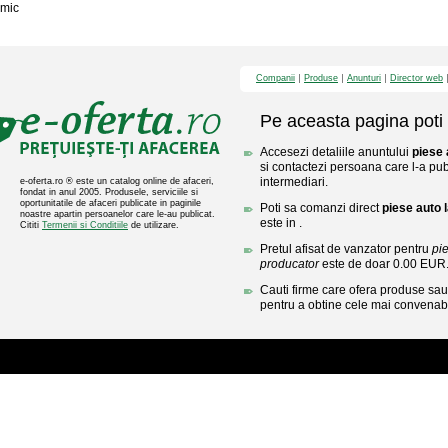
mic
Companii
Produse
Anunturi
Director web
Pe aceasta pagina poti 
Accesezi detaliile anuntului
piese 
si contactezi persoana care l-a publ
intermediari.
e-oferta.ro ® este un catalog online de afaceri,
fondat in anul 2005. Produsele, serviciile si
oportunitatile de afaceri publicate in paginile
Poti sa comanzi direct
piese auto 
noastre apartin persoanelor care le-au publicat.
este in .
Cititi
Termenii si Conditiile
de utilizare.
Pretul afisat de vanzator pentru
pie
producator
este de doar 0.00 EUR
Cauti firme care ofera produse sau 
pentru a obtine cele mai convenabi