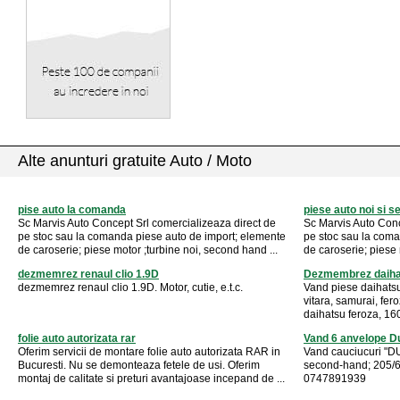
Alte anunturi gratuite Auto / Moto
pise auto la comanda
piese auto noi si 
Sc Marvis Auto Concept Srl comercializeaza direct de
Sc Marvis Auto Conc
pe stoc sau la comanda piese auto de import; elemente
pe stoc sau la coma
de caroserie; piese motor ;turbine noi, second hand ...
de caroserie; piese 
dezmemrez renaul clio 1.9D
Dezmembrez daiha
dezmemrez renaul clio 1.9D. Motor, cutie, e.t.c.
Vand piese daihatsu
vitara, samurai, fe
daihatsu feroza, 1600
folie auto autorizata rar
Vand 6 anvelope D
Oferim servicii de montare folie auto autorizata RAR in
Vand cauciucuri "
Bucuresti. Nu se demonteaza fetele de usi. Oferim
second-hand; 205/60
montaj de calitate si preturi avantajoase incepand de ...
0747891939