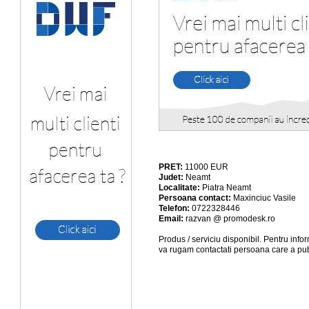
PRET:
11000
EUR
Judet:
Neamt
Localitate:
Piatra Neamt
Persoana contact:
Maxinciuc Vasile
Telefon:
0722328446
Email:
razvan @ promodesk.ro
Produs / serviciu
disponibil
. Pentru info
va rugam contactati persoana care a pub