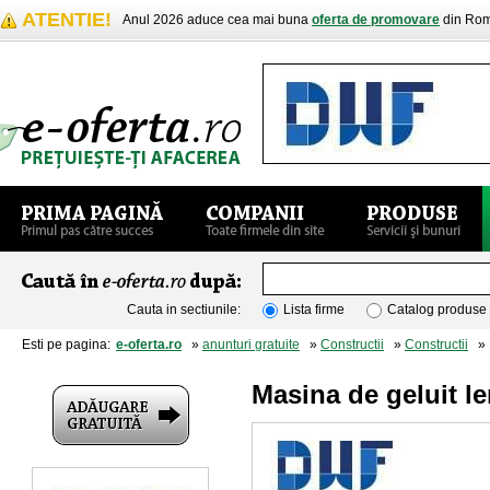
ATENTIE!
Anul 2026 aduce cea mai buna
oferta de promovare
din Rom
Cauta in sectiunile:
Lista firme
Catalog produse
Esti pe pagina:
e-oferta.ro
»
anunturi gratuite
»
Constructii
»
Constructii
» M
Masina de geluit l