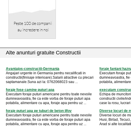
Alte anunturi gratuite Constructii
Avantajos-constructii-Germania
foraje fantani hazn
Angajari urgente in Germania pentru necalificati in
Executam foraje put
constructii(finisaje interioare).Salarii atractive cu plecari
dumneavoastra, fie 
saptamanale.Suna azi la: 0762068023 sau ...
potabila, alimentare
foraje fose camine puturi apa
executam constructi
Executam foraje puturi americane pentru toate nevoile
Echipa de muncitori 
dumneavoastra, fie ca este vorba de foraje puturi apa
constructii civile/ind
potabila, alimentare cu apa, foraje apa pentru uz ...
case la rosu, lucrari 
foraje puturi apa pe tuburi de beton ilfov
Diverse locuri de
Executam foraje puturi americane pentru toate nevoile
Diverse locuri de mu
dumneavoastra, fie ca este vorba de foraje puturi apa
Husi, Birlad, Tecuci
potabila, alimentare cu apa, foraje apa pentru uz ...
Arad si alte localitat