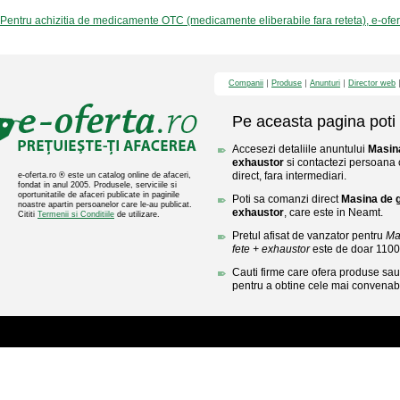
Pentru achizitia de medicamente OTC (medicamente eliberabile fara reteta), e-ofe
Companii
Produse
Anunturi
Director web
Pe aceasta pagina poti 
Accesezi detaliile anuntului
Masina
exhaustor
si contactezi persoana 
direct, fara intermediari.
e-oferta.ro ® este un catalog online de afaceri,
fondat in anul 2005. Produsele, serviciile si
oportunitatile de afaceri publicate in paginile
Poti sa comanzi direct
Masina de g
noastre apartin persoanelor care le-au publicat.
exhaustor
, care este in Neamt.
Cititi
Termenii si Conditiile
de utilizare.
Pretul afisat de vanzator pentru
Ma
fete + exhaustor
este de doar 110
Cauti firme care ofera produse sau 
pentru a obtine cele mai convenabi