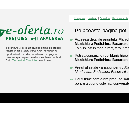
Companii
Produse
Anunturi
Director web
Pe aceasta pagina poti 
Accesezi detaliile anuntului
Manich
Manichiura Pedichiura Bucuresti
l-a publicat in mod direct, fara inte
e-oferta.ro ® este un catalog online de afaceri,
fondat in anul 2005. Produsele, serviciile si
oportunitatile de afaceri publicate in paginile
Poti sa comanzi direct
Manichiura 
noastre apartin persoanelor care le-au publicat.
Manichiura Pedichiura Bucuresti
Cititi
Termenii si Conditiile
de utilizare.
Pretul afisat de vanzator pentru
Ma
Manichiura Pedichiura Bucuresti
e
Cauti firme care ofera produse sau 
pentru a obtine cele mai convenabi