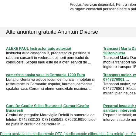
Produs / serviciu
disponibil
. Pentru info
va rugam contactati persoana care a pub
Alte anunturi gratuite Anunturi Diverse
ALEXE PAUL Instructor auto autorizat
Transport Marfa D
Instructor auto categoria B, pregatesc cu pasiune si
50Ron/cursa
rabdare cursanti in vederea obtinerii permisului de
Transport Marfa Dac
conducere. Scopul meu este de a oferi servicii de ...
mobila transport mo
frigidere transport
camerista spalat vase in Germania 1200 Euro
Transport moloz, e
Luna lui Gerila va aduce locuri de munca in hoteluri si
0747276801. ...
restaurante in Germania: ospatar, barman, camerista,
Transport moloz, ev
spalator vase.Cerem si oferim seriozitate maxima. ...
0747276801. Efectue
mutari: pianine, cas
...
Curs De Coafor Stilist Bucuresti, Cursuri Coafor
Reparati instalati;
Bucuresti
sanitare; interventi 
Centrul de pregatire Maraviglia Detalii la numerele de
Reparati instalati; 
telefon: 0742383123; 0731850592; 0762619950; Lider
interventi rapide n
de piata in cursuri de calificare in ...
Pentru achizitia de medicamente OTC (medicamente eliberabile fara reteta), e-ofe