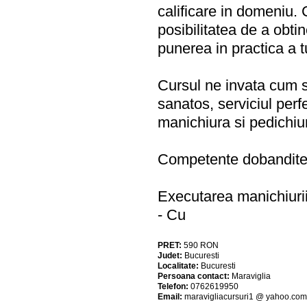
calificare in domeniu.
posibilitatea de a obtin
punerea in practica a tu
Cursul ne invata cum 
sanatos, serviciul perf
manichiura si pedichiu
Competente dobandite 
Executarea manichiurii 
- Cu
PRET:
590
RON
Judet:
Bucuresti
Localitate:
Bucuresti
Persoana contact:
Maraviglia
Telefon:
0762619950
Email:
maravigliacursuri1 @ yahoo.com