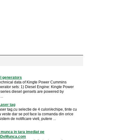
el generators
echnical data of Kingte Power Cummins
nerator sets: 1) Diesel Engine: Kingte Power
eries diesel gensets are powered by
..
Laser tag
ser tag,cu selectie de 4 culori/echipe, tinte cu
a veste dar se pot face la comanda din orice
istem de notificare vieti, putere ...
 munca in tara imediat pe
riDeMunca.com