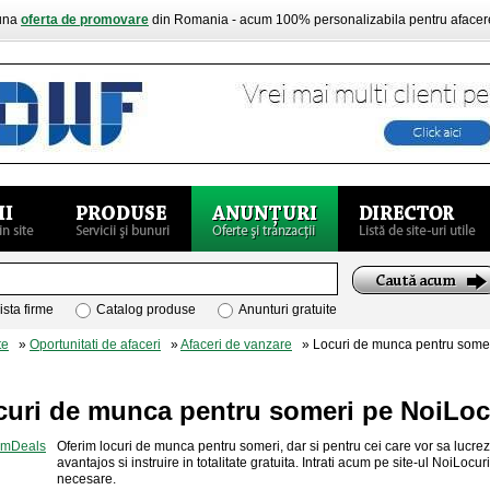
buna
oferta de promovare
din Romania - acum 100% personalizabila pentru aface
ista firme
Catalog produse
Anunturi gratuite
te
»
Oportunitati de afaceri
»
Afaceri de vanzare
» Locuri de munca pentru somer
curi de munca pentru someri pe NoiL
Oferim locuri de munca pentru someri, dar si pentru cei care vor sa lucre
avantajos si instruire in totalitate gratuita. Intrati acum pe site-ul NoiLocu
necesare.