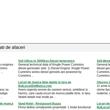
ati de afaceri
Sell 10kva to 3000kva Diesel generators
Sell dies
us engines
General technical data of Kingte Power Cummins
General t
ummins
diesel generator sets: 1) Diesel Engine: Kingte Power
diesel ge
...
Cummins series diesel gensets are powered by
Cummins s
Cummins ...
Cummins .
Locuri de munca bine platite in tara pe
Afacere 
NoiLocuriDeMunca.com
11 arme la
resc sa
Avem urgenta nevoie de oameni seriosi, ambitiosi si
cleme far
astige
harnici, care cauta locuri de munca platite bine, in tara.
material, s
...
Vedeti detalii mai multe pe ...
i de munca
Vand Hotel - Restaurant Buzau
Locuri de
Firma detine urmatoarele proprietati: 1.Hotel functional
NoiLocu