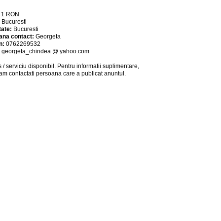
:
1
RON
:
Bucuresti
tate:
Bucuresti
ana contact:
Georgeta
n:
0762269532
:
georgeta_chindea @ yahoo.com
 / serviciu
disponibil
. Pentru informatii suplimentare,
am contactati persoana care a publicat anuntul.