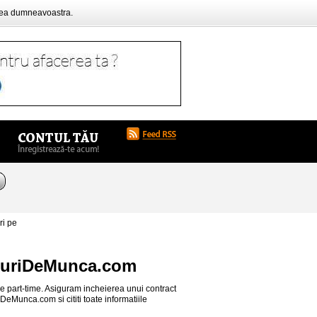
rea dumneavoastra.
i pe
ocuriDeMunca.com
ze part-time. Asiguram incheierea unui contract
riDeMunca.com si cititi toate informatiile