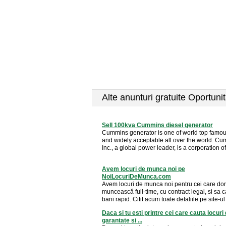
Alte anunturi gratuite Oportunit
Sell 100kva Cummins diesel generator
Cummins generator is one of world top famo
and widely acceptable all over the world. C
Inc., a global power leader, is a corporation of 
Avem locuri de munca noi pe
NoiLocuriDeMunca.com
Avem locuri de munca noi pentru cei care do
muncească full-time, cu contract legal, si sa c
bani rapid. Citit acum toate detaliile pe site-ul 
Daca si tu esti printre cei care cauta locur
garantate si ...