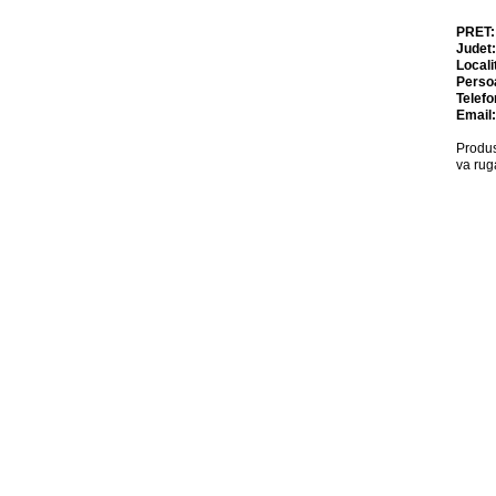
PRET
Judet
Locali
Perso
Telefo
Email
Produs
va rug