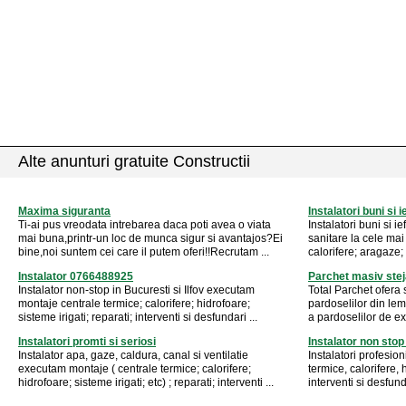
Alte anunturi gratuite Constructii
Maxima siguranta
Instalatori buni si 
Ti-ai pus vreodata intrebarea daca poti avea o viata
Instalatori buni si ie
mai buna,printr-un loc de munca sigur si avantajos?Ei
sanitare la cele mai 
bine,noi suntem cei care il putem oferi!!Recrutam ...
calorifere; aragaze; 
Instalator 0766488925
Parchet masiv stej
Instalator non-stop in Bucuresti si Ilfov executam
Total Parchet ofera 
montaje centrale termice; calorifere; hidrofoare;
pardoselilor din lem
sisteme irigati; reparati; interventi si desfundari ...
a pardoselilor de ext
Instalatori promti si seriosi
Instalator non stop
Instalator apa, gaze, caldura, canal si ventilatie
Instalatori profesio
executam montaje ( centrale termice; calorifere;
termice, calorifere, 
hidrofoare; sisteme irigati; etc) ; reparati; interventi ...
interventi si desfund