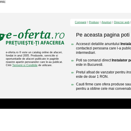
mic
Companii
Produse
Anunturi
Director web
Pe aceasta pagina poti 
Accesezi detaliile anuntului
Instal
contactezi persoana care l-a public
intermediari.
e-oferta.ro ® este un catalog online de afaceri,
fondat in anul 2005. Produsele, serviciile si
oportunitatile de afaceri publicate in paginile
Poti sa comanzi direct
Instalator 
noastre apartin persoanelor care le-au publicat.
este in Bucuresti.
Cititi
Termenii si Conditiile
de utilizare.
Pretul afisat de vanzator pentru
Ins
este de doar 1 RON.
Cauti firme care ofera produse sau 
pentru a obtine cele mai convenabi