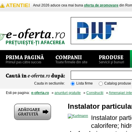
ATENTIE!
Anul 2026 aduce cea mai buna
oferta de promovare
din Rom
Cauta in sectiunile:
Lista firme
Catalog produse
Esti pe pagina:
e-oferta.ro
»
anunturi gratuite
»
Constructii
»
Amenajari inte
Instalator particul
Instalator par
calorifere; hidr