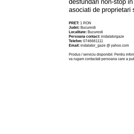
desfundari non-stop in 
asociati de proprietari
PRET:
1
RON
Judet:
Bucuresti
Localitate:
Bucuresti
Persoana contact:
instalatorgaze
Telefon:
0746661111
Email:
instalator_gaze @ yahoo.com
Produs / serviciu
disponibil
. Pentru info
va rugam contactati persoana care a pub