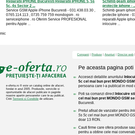
Reparatii iPHONE Bucuresti Reparatii iPHONE 5, 5s
Schimb geam iphon
5c, 4s Sector 2 ...
protectie iphone - ..
Service GSM Apple iPhone Bucuresti - 031.438.03.30 ,
Schimb geam iphone
0765.114.113 , 0735 759 759 mondogsm . ro
protectie iphone - 
serviceiphone . ro Oferim Service PROFESIONAL
reparatii Apple ipho
pentru Apple ...
inlocuire ...
mic
Companii
Produse
Anunturi
Director web
Pe aceasta pagina poti 
Accesezi detaliile anuntului
Inlocu
5c cel mai bun pret MONDO GSM 
persoana care l-a publicat in mod di
e-oferta.ro ® este un catalog online de afaceri,
fondat in anul 2005. Produsele, serviciile si
oportunitatile de afaceri publicate in paginile
Poti sa comanzi direct
Inlocuire s
noastre apartin persoanelor care le-au publicat.
cel mai bun pret MONDO GSM se
Cititi
Termenii si Conditiile
de utilizare.
Bucuresti.
Pretul afisat de vanzator pentru
In
5s 5c cel mai bun pret MONDO GS
doar 13 RON.
Cauti firme care ofera produse sau 
pentru a obtine cele mai convenabi