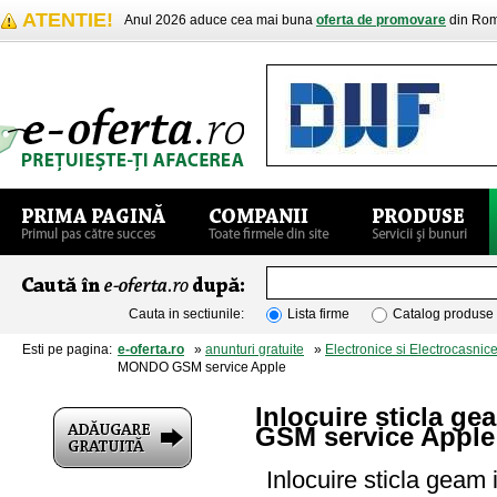
ATENTIE!
Anul 2026 aduce cea mai buna
oferta de promovare
din Rom
Cauta in sectiunile:
Lista firme
Catalog produse
Esti pe pagina:
e-oferta.ro
»
anunturi gratuite
»
Electronice si Electrocasnic
MONDO GSM service Apple
Inlocuire sticla g
GSM service Apple
Inlocuire sticla gea