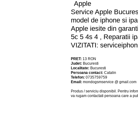
Apple
Service Apple Bucuresti
model de iphone si ipad 
Apple iesite din garant
5c 5 4s 4 , Reparatii ip
VIZITATI: serviceiphon
PRET:
13
RON
Judet:
Bucuresti
Localitate:
Bucuresti
Persoana contact:
Catalin
Telefon:
0735759759
Email:
mondogsmservice @ gmail.com
Produs / serviciu
disponibil
. Pentru info
va rugam contactati persoana care a pub