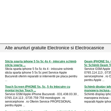
Alte anunturi gratuite Electronice si Electrocasnice
Sticla sparta iphone 5 5s 5c 4s 4 - inlocuire schimb
Geam iPHONE 5s,
sticla sparta ...
5c Schimb Geam To
Sticla sparta iphone 5 5s 5c 4s 4 - inlocuire schimb
Service GSM Apple 
sticla sparta iphone 5 5s 5c pret Service Apple
0765.114.113 , 073
Bucuresti oferim reparatii si interventii pe placa pentru
serviceiphone . ro
...
pentru Apple ...
Touch Screen iPHONE 5s, 5c, 5 4s Inlocuire cu
Schimb display ipho
montaj inclus Touch ...
manopera inclusa - 
Service GSM Apple iPhone Bucuresti - 031.438.03.30 ,
Schimb display ipho
0765.114.113 , 0735 759 759 mondogsm . ro
manopera inclusa - 
serviceiphone . ro Oferim Service PROFESIONAL
reparatii Apple ipho
pentru Apple ...