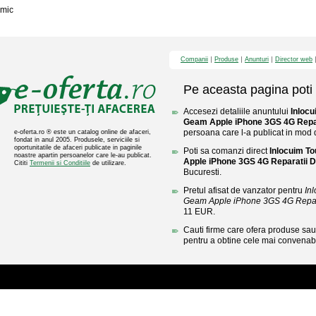
mic
Companii
Produse
Anunturi
Director web
Pe aceasta pagina poti 
Accesezi detaliile anuntului
Inloc
Geam Apple iPhone 3GS 4G Repar
persoana care l-a publicat in mod di
e-oferta.ro ® este un catalog online de afaceri,
fondat in anul 2005. Produsele, serviciile si
oportunitatile de afaceri publicate in paginile
Poti sa comanzi direct
Inlocuim T
noastre apartin persoanelor care le-au publicat.
Apple iPhone 3GS 4G Reparatii 
Cititi
Termenii si Conditiile
de utilizare.
Bucuresti.
Pretul afisat de vanzator pentru
In
Geam Apple iPhone 3GS 4G Repar
11 EUR.
Cauti firme care ofera produse sau 
pentru a obtine cele mai convenabi