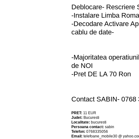
Deblocare- Rescriere 
-Instalare Limba Roma
-Decodare Activare Ap
cablu de date-
-Majoritatea operatiuni
de NOI
-Pret DE LA 70 Ron
Contact SABIN- 0768 
PRET:
11
EUR
Judet:
Bucuresti
Localitate:
bucuresti
Persoana contact:
sabin
Telefon:
0768335056
Email:
telefoane_mobile30 @ yahoo.c