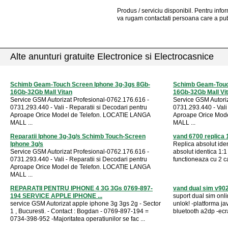
Produs / serviciu
disponibil
. Pentru info
va rugam contactati persoana care a pub
Alte anunturi gratuite Electronice si Electrocasnice
Schimb Geam-Touch Screen Iphone 3g-3gs 8Gb-
Schimb Geam-Touc
16Gb-32Gb Mall Vitan
16Gb-32Gb Mall Vi
Service GSM Autorizat Profesional-0762.176.616 -
Service GSM Autori
0731.293.440 - Vali - Reparatii si Decodari pentru
0731.293.440 - Vali 
Aproape Orice Model de Telefon. LOCATIE LANGA
Aproape Orice Mod
MALL ...
MALL ...
Reparatii Iphone 3g-3g/s Schimb Touch-Screen
vand 6700 replica 1
Iphone 3g/s
Replica absolut ide
Service GSM Autorizat Profesional-0762.176.616 -
absolut identica 1:1
0731.293.440 - Vali - Reparatii si Decodari pentru
functioneaza cu 2 car
Aproape Orice Model de Telefon. LOCATIE LANGA
MALL ...
REPARATII PENTRU IPHONE 4 3G 3Gs 0769-897-
vand dual sim v902
194 SERVICE APPLE IPHONE ...
suport dual sim onli
service GSM Autorizat apple iphone 3g 3gs 2g - Sector
unlok! -platforma jav
1 , Bucuresti. - Contact : Bogdan - 0769-897-194 =
bluetooth a2dp -ecr
0734-398-952 -Majoritatea operatiunilor se fac ...