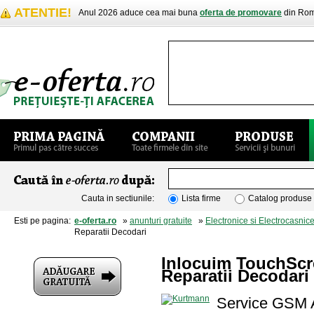
ATENTIE!
Anul 2026 aduce cea mai buna
oferta de promovare
din Rom
Cauta in sectiunile:
Lista firme
Catalog produse
Esti pe pagina:
e-oferta.ro
»
anunturi gratuite
»
Electronice si Electrocasnic
Reparatii Decodari
Inlocuim TouchSc
Reparatii Decodari
Service GSM A