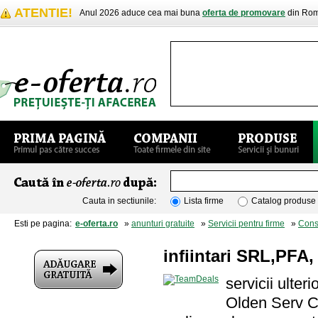
ATENTIE!
Anul 2026 aduce cea mai buna
oferta de promovare
din Rom
Cauta in sectiunile:
Lista firme
Catalog produse
Esti pe pagina:
e-oferta.ro
»
anunturi gratuite
»
Servicii pentru firme
»
Cons
infiintari SRL,PFA, I
servicii ulter
Olden Serv C