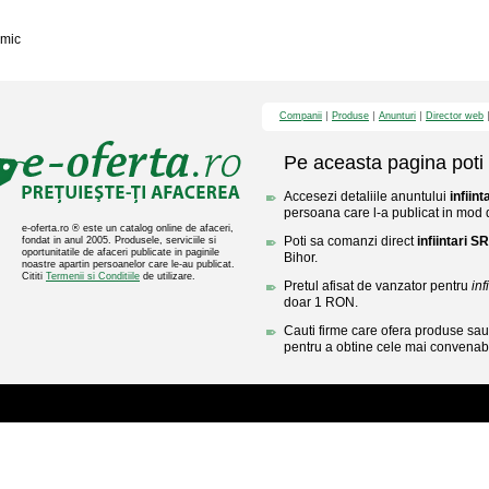
mic
Companii
Produse
Anunturi
Director web
Pe aceasta pagina poti 
Accesezi detaliile anuntului
infiint
persoana care l-a publicat in mod di
e-oferta.ro ® este un catalog online de afaceri,
Poti sa comanzi direct
infiintari SR
fondat in anul 2005. Produsele, serviciile si
oportunitatile de afaceri publicate in paginile
Bihor.
noastre apartin persoanelor care le-au publicat.
Cititi
Termenii si Conditiile
de utilizare.
Pretul afisat de vanzator pentru
inf
doar 1 RON.
Cauti firme care ofera produse sau 
pentru a obtine cele mai convenabi