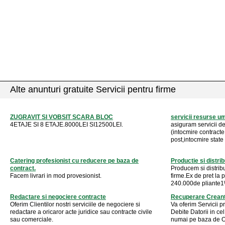
Alte anunturi gratuite Servicii pentru firme
ZUGRAVIT SI VOBSIT SCARA BLOC
servicii resurse um
4ETAJE SI 8 ETAJE.8000LEI SI12500LEI.
asiguram servicii de
(intocmire contracte,
post,intocmire state s
Catering profesionist cu reducere pe baza de
Productie si distrib
contract.
Producem si distribu
Facem livrari in mod provesionist.
firme.Ex de pret la
240.000de pliante1\\
Redactare si negociere contracte
Recuperare Creant
Oferim Clientilor nostri serviciile de negociere si
Va oferim Servicii 
redactare a oricaror acte juridice sau contracte civile
Debite Datorii in c
sau comerciale.
numai pe baza de On