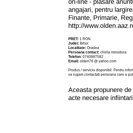
on-line - plasare anunt
angajari, pentru largire
Finante, Primarie, Regi
http://www.olden.aaz.r
PRET:
1
RON
Judet:
Bihor
Localitate:
Oradea
Persoana contact:
chirila minodora
Telefon:
0740987582
Email:
olden76 @ yahoo.com
Produs / serviciu
disponibil
. Pentru info
va rugam contactati persoana care a pub
Aceasta propunere de a
acte necesare infiintari