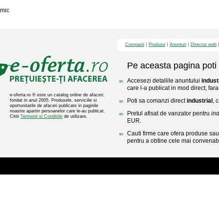
mic
Companii
Produse
Anunturi
Director web
Pe aceasta pagina poti 
Accesezi detaliile anuntului
indust
care l-a publicat in mod direct, fara
e-oferta.ro ® este un catalog online de afaceri,
Poti sa comanzi direct
industrial
, 
fondat in anul 2005. Produsele, serviciile si
oportunitatile de afaceri publicate in paginile
noastre apartin persoanelor care le-au publicat.
Pretul afisat de vanzator pentru
ind
Cititi
Termenii si Conditiile
de utilizare.
EUR.
Cauti firme care ofera produse sau 
pentru a obtine cele mai convenabi