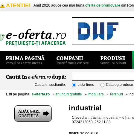
ATENTIE!
Anul 2026 aduce cea mai buna
oferta de promovare
din Rom
Cauta in sectiunile:
Lista firme
Catalog produse
Esti pe pagina:
e-oferta.ro
»
anunturi gratuite
»
Imobiliare
»
Terenuri
» indu
industrial
Crevedia intravilan industrial – 6 ha ,
0724213069. 252.11.88
PRET:
30.00
EUR