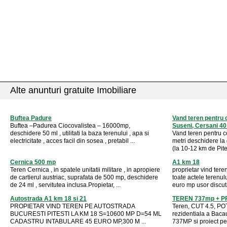
Alte anunturi gratuite Imobiliare
Buftea Padure
Vand teren pentru c
Buftea –Padurea Ciocovalistea – 16000mp,
Suseni, Cersani 40 
deschidere 50 ml , utilitati la baza terenului , apa si
Vand teren pentru co
electricitate , acces facil din sosea , pretabil ...
metri deschidere la 
(la 10-12 km de Pites
Cernica 500 mp
A1 km 18
Teren Cernica , in spatele unitatii militare , in apropiere
proprietar vind te
de cartierul austriac, suprafata de 500 mp, deschidere
toate actele terenulu
de 24 ml , servitutea inclusa.Propietar, ...
euro mp usor discu
Autostrada A1 km 18 si 21
TEREN 737mp + P
PROPIETAR VIND TEREN PE AUTOSTRADA
Teren, CUT 4.5, POT
BUCURESTI PITESTI LA KM 18 S=10600 MP D=54 ML
rezidentiala a Bacau
CADASTRU INTABULARE 45 EURO MP,300 M ...
737MP si proiect pe