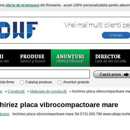
buna
oferta de promovare
din Romania - acum 100% personalizabila pentru aface
ista firme
Catalog produse
Anunturi gratuite
te
»
Constructii
»
Materiale de constructii
» Inchiriez placa vibrocompactoare m
hiriez placa vibrocompactoare mare
Inchiriez placa vibrocompactoare mare.Tel 0731.835.790 www.utilaje.inchir