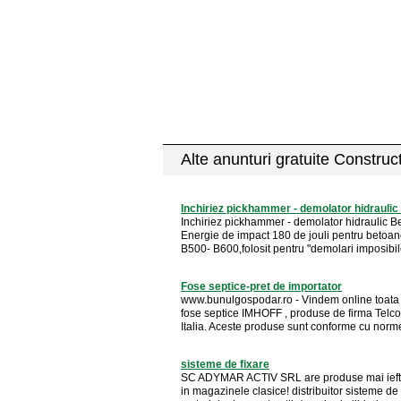
Alte anunturi gratuite Construct
Inchiriez pickhammer - demolator hidraulic
Inchiriez pickhammer - demolator hidraulic Be
Energie de impact 180 de jouli pentru betoane
B500- B600,folosit pentru "demolari imposibile"
Fose septice-pret de importator
www.bunulgospodar.ro - Vindem online toat
fose septice IMHOFF , produse de firma Telc
Italia. Aceste produse sunt conforme cu normel
sisteme de fixare
SC ADYMAR ACTIV SRL are produse mai ieft
in magazinele clasice! distribuitor sisteme de 