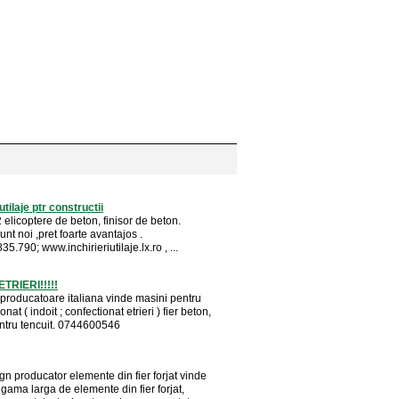
 utilaje ptr constructii
2 elicoptere de beton, finisor de beton.
sunt noi ,pret foarte avantajos .
35.790; www.inchirieriutilaje.lx.ro , ...
ETRIERI!!!!!
 producatoare italiana vinde masini pentru
sonat ( indoit ; confectionat etrieri ) fier beton,
ntru tencuit. 0744600546
n producator elemente din fier forjat vinde
 gama larga de elemente din fier forjat,