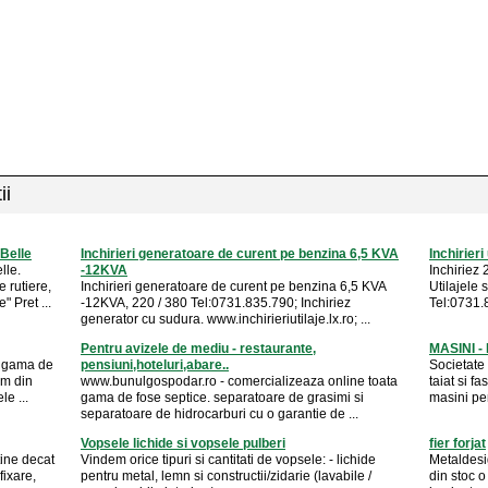
ii
 Belle
Inchirieri generatoare de curent pe benzina 6,5 KVA
Inchirieri
lle.
-12KVA
Inchiriez 
 rutiere,
Inchirieri generatoare de curent pe benzina 6,5 KVA
Utilajele 
 Pret ...
-12KVA, 220 / 380 Tel:0731.835.790; Inchiriez
Tel:0731.8
generator cu sudura. www.inchirieriutilaje.lx.ro; ...
Pentru avizele de mediu - restaurante,
MASINI - 
a gama de
pensiuni,hoteluri,abare..
Societate
om din
www.bunulgospodar.ro - comercializeaza online toata
taiat si fa
e ...
gama de fose septice. separatoare de grasimi si
masini pe
separatoare de hidrocarburi cu o garantie de ...
Vopsele lichide si vopsele pulberi
fier forjat
ine decat
Vindem orice tipuri si cantitati de vopsele: - lichide
Metaldesig
fixare,
pentru metal, lemn si constructii/zidarie (lavabile /
din stoc o