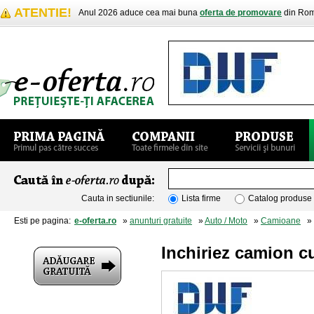
ATENTIE!
Anul 2026 aduce cea mai buna
oferta de promovare
din Rom
Cauta in sectiunile:
Lista firme
Catalog produse
Esti pe pagina:
e-oferta.ro
»
anunturi gratuite
»
Auto / Moto
»
Camioane
» I
Inchiriez camion c