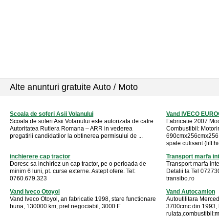
Alte anunturi gratuite Auto / Moto
Scoala de soferi Asii Volanului
Vand IVECO EURO
Scoala de soferi Asii Volanului este autorizata de catre
Fabricatie 2007 Mo
Autoritatea Rutiera Romana – ARR in vederea
Combustibil: Motor
pregatirii candidatilor la obtinerea permisului de ...
690cmx256cmx256 
spate culisant (lift hi
inchierere cap tractor
Transport marfa in
Doresc sa inchiriez un cap tractor, pe o perioada de
Transport marfa int
minim 6 luni, pt. curse externe. Astept ofere. Tel:
Detalii la Tel 0727
0760.679.323
transibo.ro
Vand Iveco Otoyol
Vand Autocamion
Vand Iveco Otoyol, an fabricatie 1998, stare functionare
Autoutilitara Merce
buna, 130000 km, pret negociabil, 3000 E
3700cmc din 1993, 
rulata,combustibil:m