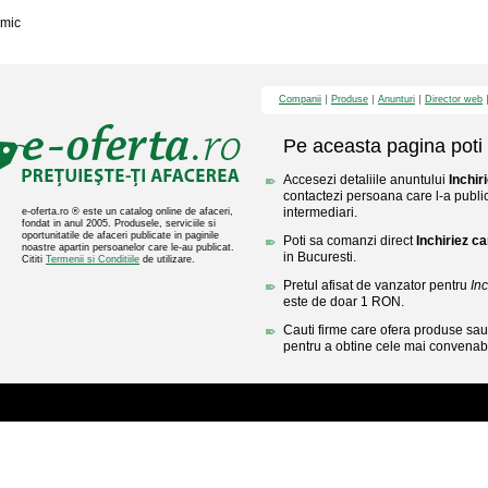
mic
Companii
Produse
Anunturi
Director web
Pe aceasta pagina poti 
Accesezi detaliile anuntului
Inchi
contactezi persoana care l-a public
intermediari.
e-oferta.ro ® este un catalog online de afaceri,
fondat in anul 2005. Produsele, serviciile si
oportunitatile de afaceri publicate in paginile
Poti sa comanzi direct
Inchiriez 
noastre apartin persoanelor care le-au publicat.
in Bucuresti.
Cititi
Termenii si Conditiile
de utilizare.
Pretul afisat de vanzator pentru
In
este de doar 1 RON.
Cauti firme care ofera produse sau 
pentru a obtine cele mai convenabi