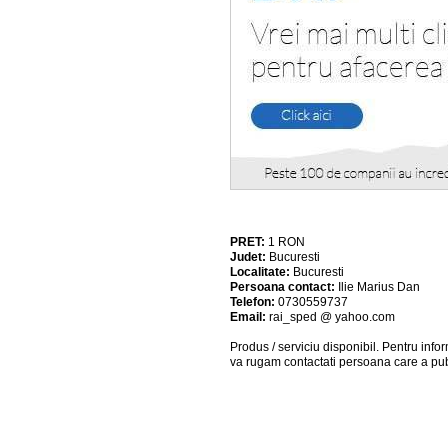
PRET:
1
RON
Judet:
Bucuresti
Localitate:
Bucuresti
Persoana contact:
Ilie Marius Dan
Telefon:
0730559737
Email:
rai_sped @ yahoo.com
Produs / serviciu
disponibil
. Pentru info
va rugam contactati persoana care a pub