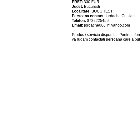
PRET:
330
EUR
Judet:
Bucuresti
Localitate:
BUCURESTI
Persoana contact:
Iordache Cristian
Telefon:
0722225459
Email:
jordache006 @ yahoo.com
Produs / serviciu
disponibil
. Pentru info
va rugam contactati persoana care a pub