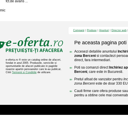
fct.de avans ...
mic
Companii
Produse
Anunturi
Director web
Pe aceasta pagina poti 
Accesezi detaliile anuntului
Inchir
zona Berceni
si contactezi persoa
direct, fara intermediari.
e-oferta.ro ® este un catalog online de afaceri,
fondat in anul 2005. Produsele, serviciile si
oportunitatile de afaceri publicate in paginile
Poti sa comanzi direct
Inchiriez a
noastre apartin persoanelor care le-au publicat.
Berceni
, care este in Bucuresti.
Cititi
Termenii si Conditiile
de utilizare.
Pretul afisat de vanzator pentru
In
zona Berceni
este de doar 330 EU
Cauti firme care ofera produse sau 
pentru a obtine cele mai convenabi