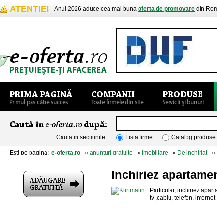
ATENTIE!
Anul 2026 aduce cea mai buna
oferta de promovare
din Rom
Cauta in sectiunile:
Lista firme
Catalog produse
Esti pe pagina:
e-oferta.ro
»
anunturi gratuite
»
Imobiliare
»
De inchiriat
» I
Inchiriez apartame
Particular, inchiriez apart
tv ,cablu, telefon, intern