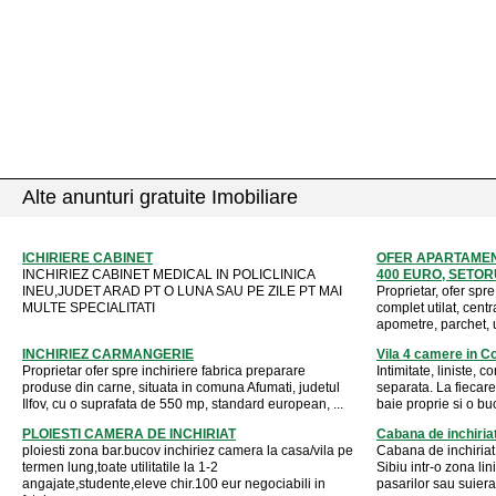
Alte anunturi gratuite Imobiliare
ICHIRIERE CABINET
OFER APARTAMEN
INCHIRIEZ CABINET MEDICAL IN POLICLINICA
400 EURO, SETORUL
INEU,JUDET ARAD PT O LUNA SAU PE ZILE PT MAI
Proprietar, ofer spre
MULTE SPECIALITATI
complet utilat, centr
apometre, parchet, us
INCHIRIEZ CARMANGERIE
Vila 4 camere in Co
Proprietar ofer spre inchiriere fabrica preparare
Intimitate, liniste, c
produse din carne, situata in comuna Afumati, judetul
separata. La fiecare
Ilfov, cu o suprafata de 550 mp, standard european, ...
baie proprie si o buc
PLOIESTI CAMERA DE INCHIRIAT
Cabana de inchiria
ploiesti zona bar.bucov inchiriez camera la casa/vila pe
Cabana de inchiriat
termen lung,toate utilitatile la 1-2
Sibiu intr-o zona lin
angajate,studente,eleve chir.100 eur negociabili in
pasarilor sau suiera