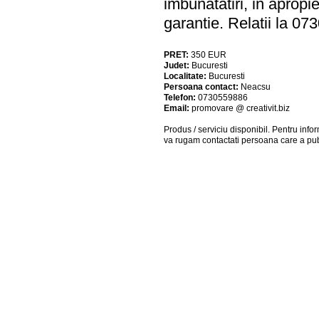
imbunatatiri, in aprop
garantie. Relatii la 0
PRET:
350
EUR
Judet:
Bucuresti
Localitate:
Bucuresti
Persoana contact:
Neacsu
Telefon:
0730559886
Email:
promovare @ creativit.biz
Produs / serviciu
disponibil
. Pentru info
va rugam contactati persoana care a pub