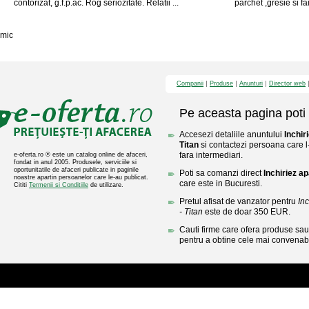
contorizat, g.f.p.ac. Rog seriozitate. Relatii ...
parchet ,gresie si 
mic
Companii
Produse
Anunturi
Director web
Pe aceasta pagina poti 
Accesezi detaliile anuntului
Inchir
Titan
si contactezi persoana care l-
fara intermediari.
e-oferta.ro ® este un catalog online de afaceri,
fondat in anul 2005. Produsele, serviciile si
oportunitatile de afaceri publicate in paginile
Poti sa comanzi direct
Inchiriez a
noastre apartin persoanelor care le-au publicat.
care este in Bucuresti.
Cititi
Termenii si Conditiile
de utilizare.
Pretul afisat de vanzator pentru
In
- Titan
este de doar 350 EUR.
Cauti firme care ofera produse sau 
pentru a obtine cele mai convenabi