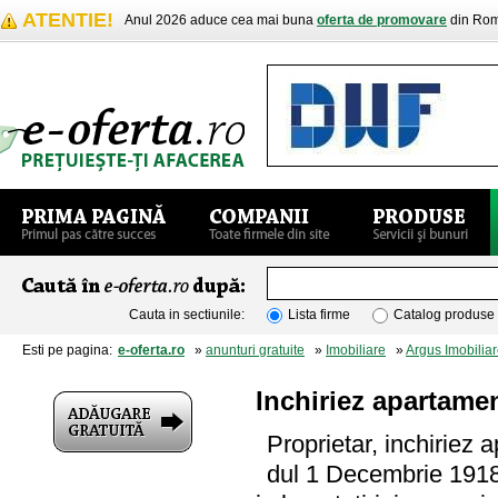
ATENTIE!
Anul 2026 aduce cea mai buna
oferta de promovare
din Rom
Cauta in sectiunile:
Lista firme
Catalog produse
Esti pe pagina:
e-oferta.ro
»
anunturi gratuite
»
Imobiliare
»
Argus Imobilia
Inchiriez apartamen
Proprietar, inchiriez 
dul 1 Decembrie 1918,