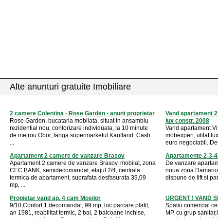
Alte anunturi gratuite Imobiliare
2 camere Colentina - Rose Garden - anunt proprietar
Vand apartament 2 
Rose Garden, bucataria mobilata, situat in ansamblu
lux constr. 2008
rezidential nou, contorizare individuala, la 10 minute
Vand apartament Vit
de metrou Obor, langa supermarketul Kaufland. Cash
mobexpert, utilat lu
...
euro negociabil. De
Apartament 2 camere de vanzare Brasov
Apartamente 2-3-
Apartament 2 camere de vanzare Brasov, mobilat, zona
De vanzare apartam
CEC BANK, semidecomandat, etajul 2/4, centrala
noua zona Damaroaia
termica de apartament, suprafata desfasurata 39,09
dispune de lift si pa
mp, ...
Propietar vand ap. 4 cam Mosilor
URGENT ! VAND S
9/10,Confort 1 decomandat, 99 mp, loc parcare platit,
Spatiu comercial ce
an 1981, reabilitat termic, 2 bai, 2 balcoane inchise,
MP, cu grup sanitar