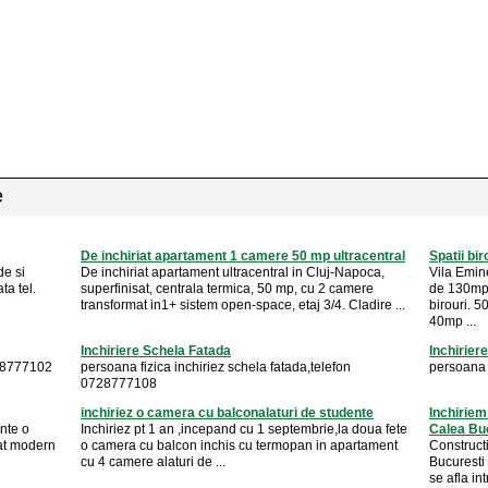
e
De inchiriat apartament 1 camere 50 mp ultracentral
Spatii bir
de si
De inchiriat apartament ultracentral in Cluj-Napoca,
Vila Emin
ta tel.
superfinisat, centrala termica, 50 mp, cu 2 camere
de 130mp.
transformat in1+ sistem open-space, etaj 3/4. Cladire ...
birouri. 
40mp ...
Inchiriere Schela Fatada
Inchirier
728777102
persoana fizica inchiriez schela fatada,telefon
persoana f
0728777108
inchiriez o camera cu balconalaturi de studente
Inchiriem
ente o
Inchiriez pt 1 an ,incepand cu 1 septembrie,la doua fete
Calea Bu
lat modern
o camera cu balcon inchis cu termopan in apartament
Constructi
cu 4 camere alaturi de ...
Bucuresti 
se afla int