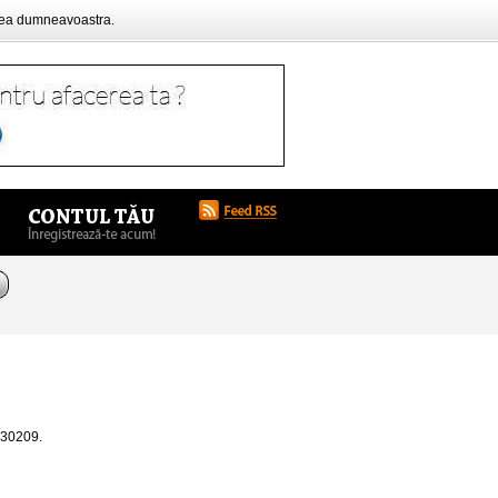
rea dumneavoastra.
4630209.