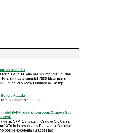
ouri de inchiriat
escu S+P+2+M. Vila are 300mp utili + curtea
 Este renovata complet 2008.Ideal pentru
5000 E/luna Vila Vatra Luminoasa 145mp +
e Schela Fatada
izica inchiriez schela fatada
 imobil S+P+, ideal showroom, Craiova Str.
curesti
a de tip S+P+1 situata in Craiova Str. Calea
nr.137d la intersectia cu Bulevardul Decebal,
r-o pozitie excelenta cu acces facil ...