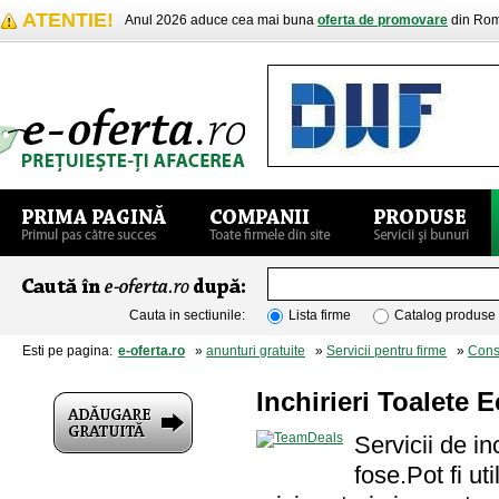
ATENTIE!
Anul 2026 aduce cea mai buna
oferta de promovare
din Rom
Cauta in sectiunile:
Lista firme
Catalog produse
Esti pe pagina:
e-oferta.ro
»
anunturi gratuite
»
Servicii pentru firme
»
Cons
Inchirieri Toalete 
Servicii de in
fose.Pot fi ut