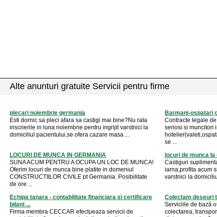
Alte anunturi gratuite Servicii pentru firme
plecari noiembrie germania
Barmani-ospatari 
Esti dornic sa pleci afara sa castigi mai bine?Nu rata
Contracte legale de
inscrierile in luna noiembrie pentru ingrijit varstnici la
seriosi si muncitor
domiciliul pacientului,se ofera cazare masa ...
hotelier(valeti,ospa
se ...
LOCURI DE MUNCA IN GERMANIA
locuri de munca la 
SUNA ACUM PENTRU A OCUPA UN LOC DE MUNCA!
Castiguri suplimenta
Oferim locuri de munca bine platite in domeniul
iarna,profita acum s
CONSTRUCTIILOR CIVILE pt Germania. Posibilitate
varstnici la domicili
de ore ...
Echipa tanara - contabilitate financiara si certificare
Colectam deseuri tex
bilant ...
Serviciile de bază o
Firma membra CECCAR efectueaza servicii de
colectarea, transpor