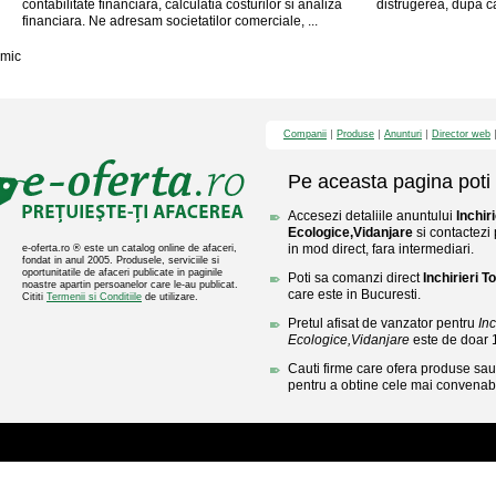
contabilitate financiara, calculatia costurilor si analiza
distrugerea, după caz
financiara. Ne adresam societatilor comerciale, ...
mic
Companii
Produse
Anunturi
Director web
Pe aceasta pagina poti 
Accesezi detaliile anuntului
Inchir
Ecologice,Vidanjare
si contactezi
in mod direct, fara intermediari.
e-oferta.ro ® este un catalog online de afaceri,
fondat in anul 2005. Produsele, serviciile si
oportunitatile de afaceri publicate in paginile
Poti sa comanzi direct
Inchirieri 
noastre apartin persoanelor care le-au publicat.
care este in Bucuresti.
Cititi
Termenii si Conditiile
de utilizare.
Pretul afisat de vanzator pentru
Inc
Ecologice,Vidanjare
este de doar 
Cauti firme care ofera produse sau 
pentru a obtine cele mai convenabi