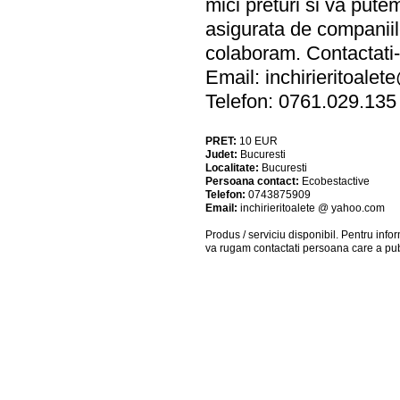
mici preturi si va pute
asigurata de companiile 
colaboram. Contactati-n
Email:
inchirieritoal
Telefon: 0761.029.135
PRET:
10
EUR
Judet:
Bucuresti
Localitate:
Bucuresti
Persoana contact:
Ecobestactive
Telefon:
0743875909
Email:
inchirieritoalete @ yahoo.com
Produs / serviciu
disponibil
. Pentru info
va rugam contactati persoana care a pub