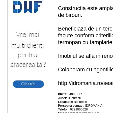
Constructia este amplas
de birouri.
Beneficiaza de un teren
facute conform criteriil
termopan cu tamplarie
Imobilul se afla in renov
Colaboram cu agentiile
http://idromania.ro/s
PRET:
3400
EUR
Judet:
Bucuresti
Localitate:
Bucuresti
Persoana contact:
IDROMANIA
Telefon:
0729005626