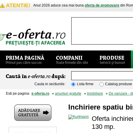
ATENTIE!
Anul 2026 aduce cea mai buna
oferta de promovare
din Rom
Cauta in sectiunile:
Lista firme
Catalog produse
Esti pe pagina:
e-oferta.ro
»
anunturi gratuite
»
Imobiliare
»
De vanzare - d
Inchiriere spatiu b
Oferta inchirie
130 mp.