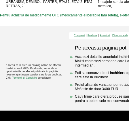
URBANISM, DEMISOL, PARTER, ETAJ 1, ETAJ 2, ETAJ
finisajele sunt la a
RETRAS, 2 ...
metalica, ...
Pentru achizitia de medicamente OTC (medicamente eliberabile fara reteta), e-ofe
Companii
Produse
Anunturi
Director web
Pe aceasta pagina poti 
Accesezi detaliile anuntului
Inchir
Mai
si contactezi persoana care l-a 
intermediari.
e-oferta.ro ® este un catalog online de afaceri,
fondat in anul 2005. Produsele, serviciile si
oportunitatile de afaceri publicate in paginile
Poti sa comanzi direct
Inchiriere s
noastre apartin persoanelor care le-au publicat.
care este in Bucuresti.
Cititi
Termenii si Conditiile
de utilizare.
Pretul afisat de vanzator pentru
Inc
Mai
este de doar 3400 EUR.
Cauti firme care ofera produse sau 
pentru a obtine cele mai convenabi