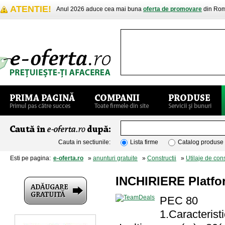
ATENTIE!
Anul 2026 aduce cea mai buna
oferta de promovare
din Rom
Cauta in sectiunile:
Lista firme
Catalog produse
Esti pe pagina:
e-oferta.ro
»
anunturi gratuite
»
Constructii
»
Utilaje de cons
INCHIRIERE Platfor
PEC 80
1.Caracterist