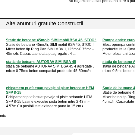
va rugam contactati persoana care a pub
Alte anunturi gratuite Constructii
Statie de betoane 45mc/h, SIMI mobil BSA 45, STOC !
Pompa antiex etano
Statie de betoane 45mc/h, SIMI mobil BSA 45, STOC !
Electropompa centri
Mixer beton tip Ring Pan SIMI MBV 1,125mc/0,75mc –
productie Italia Qma
45mc/h. Capacitate totala pt agregate : 4 ...
Motor electric trifa
statia de betoane AUTORAV SIMI BSA 45
statia de betoane
statia de betoane AUTORAV SIMI BSA 45 4 agregate ,
statia de betoane 
mixer 0.75mc beton compactat productie 45-50mc/h
mixer 0,5mc beton 
chipament pt efectuat pavaje si piste betonate HEM
Statie de betoane 
SFP 8-15
Statie de betoane 
Echipament pt efectuat pavaje si piste betonate HEM
Mixer beton tip Ri
SFP 8-15 Latime executie pista beton intre 2.43 m -
45mc/h. Capacitate to
4.57m Cu posibilitate extindere pana la 15 cm • ...
mic