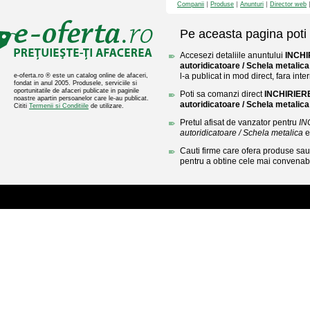
Companii
Produse
Anunturi
Director web
Pe aceasta pagina poti 
Accesezi detaliile anuntului
INCHI
autoridicatoare / Schela metalica
l-a publicat in mod direct, fara inte
e-oferta.ro ® este un catalog online de afaceri,
fondat in anul 2005. Produsele, serviciile si
oportunitatile de afaceri publicate in paginile
Poti sa comanzi direct
INCHIRIERE
noastre apartin persoanelor care le-au publicat.
autoridicatoare / Schela metalica
Cititi
Termenii si Conditiile
de utilizare.
Pretul afisat de vanzator pentru
IN
autoridicatoare / Schela metalica
e
Cauti firme care ofera produse sau 
pentru a obtine cele mai convenabi