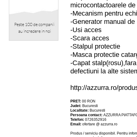
microcontactoarele de 
-Mecanism pentru echi
-Generator manual de
-Usi acces
-Scara acces
-Stalpul protectie
-Masca protectie catar
-Capat stalp(rosu),far
defectiuni la alte sist
http://azzurra.ro/prod
PRET:
00
RON
Judet:
Bucuresti
Localitate:
Bucuresti
Persoana contact:
AZZURRA PIATTA
Telefon:
0726352916
Email:
ofertare @ azzurra.ro
Produs / serviciu
disponibil
. Pentru info