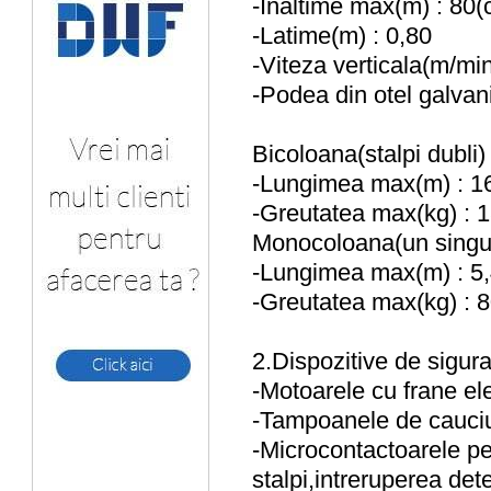
-Inaltime max(m) : 80(
-Latime(m) : 0,80
-Viteza verticala(m/min
-Podea din otel galvani
Bicoloana(stalpi dubli)
-Lungimea max(m) : 1
-Greutatea max(kg) : 
Monocoloana(un singur
-Lungimea max(m) : 5
-Greutatea max(kg) : 
2.Dispozitive de sigur
-Motoarele cu frane el
-Tampoanele de cauci
-Microcontactoarele pent
stalpi,intreruperea dete