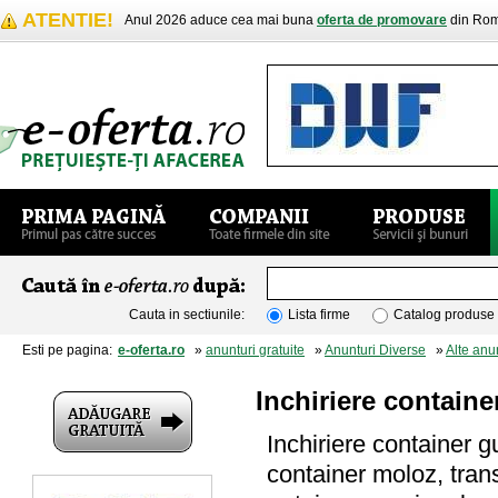
ATENTIE!
Anul 2026 aduce cea mai buna
oferta de promovare
din Rom
Cauta in sectiunile:
Lista firme
Catalog produse
Esti pe pagina:
e-oferta.ro
»
anunturi gratuite
»
Anunturi Diverse
»
Alte anu
Inchiriere contain
Inchiriere container g
container moloz, tran