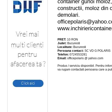
container gunoi moloz,
constructii, moloz din 
demolari.
officepolaris@yahoo.
www.inchiriericontaine
PRET:
10
RON
Judet:
Bucuresti
Localitate:
Bucuresti
Persoana contact:
SC VD G POLARIS
Telefon:
0724553281
Email:
officepolaris @ yahoo.com
Produs / serviciu
disponibil
. Pentru info
va rugam contactati persoana care a pub