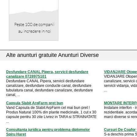
Alte anunturi gratuite Anunturi Diverse
Desfundare CANAL Pipera, servicii desfundare
VIDANJARE Otopeni
canalizare 0728975101
VIDANJARE Otopeni,
Desfundare CANAL Pipera, servicii desfundare
canalizare, servicii
canalizare, desfundare conducte canal, desfundare
servicii vidanja, vi
tubulatura canal, desfundare canalizare, desfundare
...
canal, ...
Capsula Slabit ArpFarm pret bun
MONTARE INTER
Vand Capsula de Slabit ArpFarm cel mai bun pret !
Instalare interfon - 
Produs Natural 100% din plante medicinale, 1 cut x 30
rezidentiale. acordam
capsule pentru 30 zile Livrez in TARA si STRAINATATE
marci diverse si renu
...
Consultanta juridica pentru problema diplomelor
Cursuri De Coafor
Spiru Haret
S-a deschis prima 