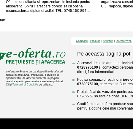
Oferim consultanta si reprezentare in instanta pentru
organizeaza cursur
absolventii Spiru Haret care doresc sa isi obtina
Cluj Napoca, diplome
recunoasterea diplomei astfel. TEL: 0745.150.894 ...
mic
Companii
Produse
Anunturi
Director web
Pe aceasta pagina poti 
Accesezi detaliile anuntului
Inchir
0728975100
si contactezi persoan
direct, fara intermediari.
e-oferta.ro ® este un catalog online de afaceri,
fondat in anul 2005. Produsele, serviciile si
oportunitatile de afaceri publicate in paginile
Poti sa comanzi direct
Inchiriere 
noastre apartin persoanelor care le-au publicat.
0728975100
, care este in Bucurest
Cititi
Termenii si Conditiile
de utilizare.
Pretul afisat de vanzator pentru
In
0728975100
este de doar 10 RON
Cauti firme care ofera produse sau 
pentru a obtine cele mai convenabi