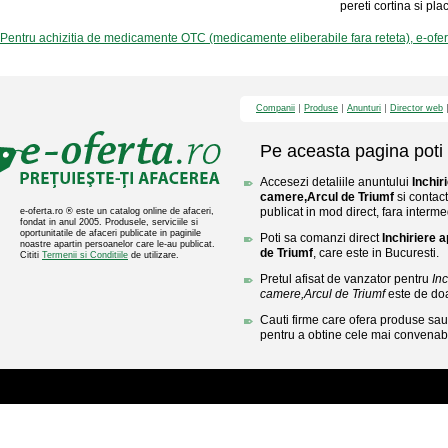
pereti cortina si plac
Pentru achizitia de medicamente OTC (medicamente eliberabile fara reteta), e-ofe
Companii
Produse
Anunturi
Director web
Pe aceasta pagina poti 
Accesezi detaliile anuntului
Inchir
camere,Arcul de Triumf
si contac
publicat in mod direct, fara interme
e-oferta.ro ® este un catalog online de afaceri,
fondat in anul 2005. Produsele, serviciile si
oportunitatile de afaceri publicate in paginile
Poti sa comanzi direct
Inchiriere 
noastre apartin persoanelor care le-au publicat.
de Triumf
, care este in Bucuresti.
Cititi
Termenii si Conditiile
de utilizare.
Pretul afisat de vanzator pentru
In
camere,Arcul de Triumf
este de do
Cauti firme care ofera produse sau 
pentru a obtine cele mai convenabi