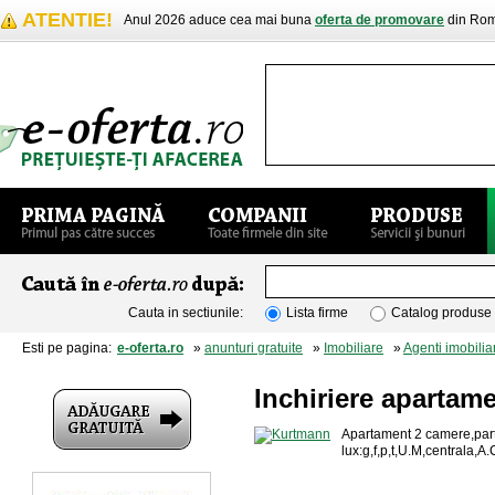
ATENTIE!
Anul 2026 aduce cea mai buna
oferta de promovare
din Rom
Cauta in sectiunile:
Lista firme
Catalog produse
Esti pe pagina:
e-oferta.ro
»
anunturi gratuite
»
Imobiliare
»
Agenti imobiliar
Inchiriere apartam
Apartament 2 camere,part
lux:g,f,p,t,U.M,centrala,A