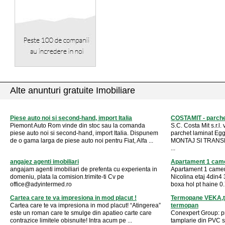
Alte anunturi gratuite Imobiliare
Piese auto noi si second-hand, import Italia
COSTAMIT - parchet
Piemont Auto Rom vinde din stoc sau la comanda
S.C. Costa Mit s.r.l. 
piese auto noi si second-hand, import Italia. Dispunem
parchet laminat Egg
de o gama larga de piese auto noi pentru Fiat, Alfa ...
MONTAJ SI TRANSPO
...
angajez agenti imobiliari
Apartament 1 came
angajam agenti imobiliari de prefenta cu experienta in
Apartament 1 camera 
domeniu, plata la comision.trimite-ti Cv pe
Nicolina etaj 4din4
office@adyintermed.ro
boxa hol pt haine 0.
Cartea care te va impresiona in mod placut !
Termopane VEKA,t
Cartea care te va impresiona in mod placut! “Atingerea”
termopan
este un roman care te smulge din apatieo carte care
Conexpert Group: pr
contrazice limitele obisnuite! Intra acum pe ...
tamplarie din PVC 