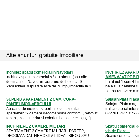
Alte anunturi gratuite Imobiliare
inchiriez spatiu comercial in Navodari
INCHIRIEZ APART
Inchiriez spatiu comercial si/sau birouri (sau alte
AMENAJAT PT BI
destinatii) in Navodari, aproape de biserica Sf.
La atajul 1 sunt 4 bi
Paraschiva. suprafata este de 70 mp, impartita in 2 ...
baie si la demisol su
. dupa renovare a mai
SUPERB APARTAMENT 2 CAM. CORA-
Salajan Piata maga
PANTELIMON-VERGULUI
Salajan Piata maga
Aproape de metrou, superb, mobilat si utilat,
trafic pietonal inte
apartament 2 camere decomandate comfort 1, renovat
0727815477, 0722
recent, izolat interior si exterior, balcon inchis, t.g.f.p, ...
INCHIRIERE 2 CAMERE MILITARI
Spatiu comercial de
APARTAMENT 2 CAMERE MILITARI, PARTER,
vis de Plaza ...
DECOMANDAT, NEMOBILAT, IDEAL BIROU SAU
Spatiu comercial sit