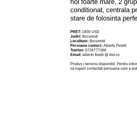
hol foarte mare, 2 grupu
conditionat, centrala p
stare de folosinta perf
PRET:
1800
USD
Judet:
Bucuresti
Localitate:
Bucuresti
Persoana contact:
Alberto Finelli
Telefon:
0728777366
Email:
alberto.finelli @ etol.ro
Produs / serviciu
disponibil
. Pentru info
va rugam contactati persoana care a pub