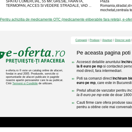
SPATIU COMERCIAL, 55 MP, GRESIE, FAIANTA,
Plaza
TERMOPAN, ACCES SI VEDERE STRADALE, VAD ...
Romania,stradal,st
mochetat,centrala ter
Pentru achizitia de medicamente OTC (medicamente eliberabile fara reteta), e-ofe
Companii
Produse
Anunturi
Director web
Pe aceasta pagina poti 
Accesezi detaliile anuntului
Inchir
la 8 euro pe mp
si contactezi perso
mod direct, fara intermediari.
e-oferta.ro ® este un catalog online de afaceri,
fondat in anul 2005. Produsele, serviciile si
oportunitatile de afaceri publicate in paginile
Poti sa comanzi direct
Inchiram bir
noastre apartin persoanelor care le-au publicat.
euro pe mp
, care este in Bucuresti
Cititi
Termenii si Conditiile
de utilizare.
Pretul afisat de vanzator pentru
Inc
la 8 euro pe mp
este de doar 180
Cauti firme care ofera produse sau 
pentru a obtine cele mai convenabi