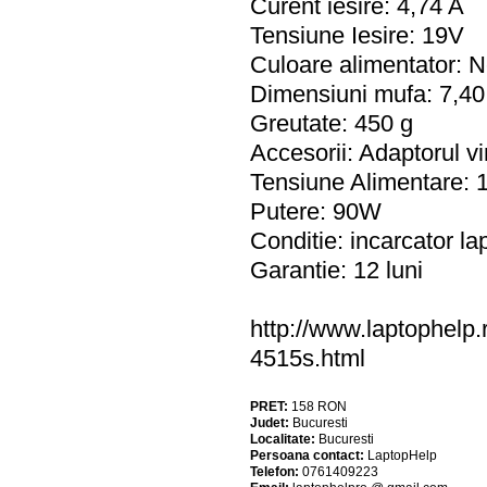
Curent iesire: 4,74 A
Tensiune Iesire: 19V
Culoare alimentator: 
Dimensiuni mufa: 7,40
Greutate: 450 g
Accesorii: Adaptorul vi
Tensiune Alimentare:
Putere: 90W
Conditie: incarcator l
Garantie: 12 luni
http://www.laptophelp.
4515s.html
PRET:
158
RON
Judet:
Bucuresti
Localitate:
Bucuresti
Persoana contact:
LaptopHelp
Telefon:
0761409223