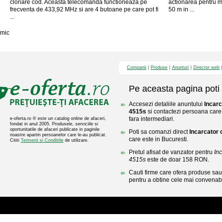
clonare cod. Aceasta telecomanda functioneaza pe
actionarea pentru m
frecventa de 433,92 MHz si are 4 butoane pe care pot fi
50 m in ...
...
mic
Companii
Produse
Anunturi
Director web
Pe aceasta pagina poti 
Accesezi detaliile anuntului
Incarc
4515s
si contactezi persoana care 
fara intermediari.
e-oferta.ro ® este un catalog online de afaceri,
fondat in anul 2005. Produsele, serviciile si
oportunitatile de afaceri publicate in paginile
Poti sa comanzi direct
Incarcator 
noastre apartin persoanelor care le-au publicat.
care este in Bucuresti.
Cititi
Termenii si Conditiile
de utilizare.
Pretul afisat de vanzator pentru
In
4515s
este de doar 158 RON.
Cauti firme care ofera produse sau 
pentru a obtine cele mai convenabi