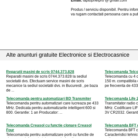
Email:
laptophelpro @ gmail.com
Produs / serviciu
disponibil
. Pentru info
va rugam contactati persoana care a pub
Alte anunturi gratuite Electronice si Electrocasnice
Reparatii masini de scris 0744.373.828
Telecomanda Tel
Reparatii masini de scris 0744.373.828 la sediul
Telecomanda cu 4 c
societatii dvs. Efectuam service masini de scris
150 m. compatibila 
mecanice la sediul societatii dvs. in Bucuresti , pe baza
pe frecventa de 43
de ...
Telecomanda pentru automatizari BD Transmiter
Telecomanda Life 
Telecomanda pentru automatizari care lucreaza pe 433
Transmitator radio 
MHz. Dedicata pentru automatizarile intelligent 600 si
MHz. Codificare LIFE
800. Gerantie: 1 an Producator: ...
3V CR2032. Gerantie
Telecomanda Creasol cu functie clonare Creasol
Telecomanda BFT cu
Four
Telecomanda BFT cu
Telecomanda pentru automatizare porti cu functie de
Caracteristici teh