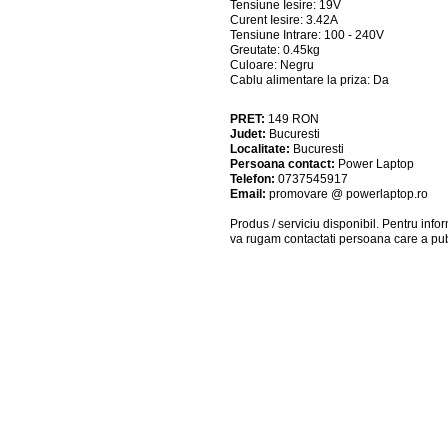
Tensiune Iesire: 19V
Curent Iesire: 3.42A
Tensiune Intrare: 100 - 240V
Greutate: 0.45kg
Culoare: Negru
Cablu alimentare la priza: Da
PRET:
149
RON
Judet:
Bucuresti
Localitate:
Bucuresti
Persoana contact:
Power Laptop
Telefon:
0737545917
Email:
promovare @ powerlaptop.ro
Produs / serviciu
disponibil
. Pentru info
va rugam contactati persoana care a pub