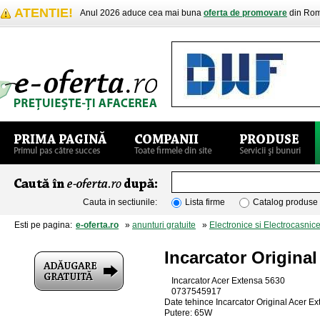
ATENTIE!
Anul 2026 aduce cea mai buna
oferta de promovare
din Rom
Cauta in sectiunile:
Lista firme
Catalog produse
Esti pe pagina:
e-oferta.ro
»
anunturi gratuite
»
Electronice si Electrocasnic
Incarcator Origina
Incarcator Acer Extensa 5630
0737545917
Date tehince Incarcator Original Acer E
Putere: 65W