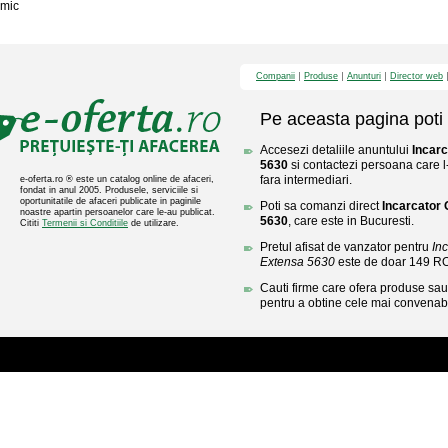
mic
Companii
Produse
Anunturi
Director web
Pe aceasta pagina poti 
Accesezi detaliile anuntului
Incarc
5630
si contactezi persoana care l-
fara intermediari.
e-oferta.ro ® este un catalog online de afaceri,
fondat in anul 2005. Produsele, serviciile si
oportunitatile de afaceri publicate in paginile
Poti sa comanzi direct
Incarcator 
noastre apartin persoanelor care le-au publicat.
5630
, care este in Bucuresti.
Cititi
Termenii si Conditiile
de utilizare.
Pretul afisat de vanzator pentru
Inc
Extensa 5630
este de doar 149 R
Cauti firme care ofera produse sau 
pentru a obtine cele mai convenabi