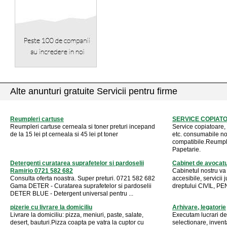
Alte anunturi gratuite Servicii pentru firme
Reumpleri cartuse
SERVICE COPIAT
Reumpleri cartuse cerneala si toner preturi incepand
Service copiatoare, 
de la 15 lei pt cerneala si 45 lei pt toner
etc. consumabile noi
compatibile.Reumple
Papetarie.
Detergenti curatarea suprafetelor si pardoselii
Cabinet de avocat
Ramirio 0721 582 682
Cabinetul nostru va 
Consulta oferta noastra. Super preturi. 0721 582 682
accesibile, servicii 
Gama DETER - Curatarea suprafetelor si pardoselii
dreptului CIVIL, P
DETER BLUE - Detergent universal pentru ...
pizerie cu livrare la domiciliu
Arhivare, legatorie
Livrare la domiciliu: pizza, meniuri, paste, salate,
Executam lucrari de
desert, bauturi.Pizza coapta pe vatra la cuptor cu
selectionare, invent