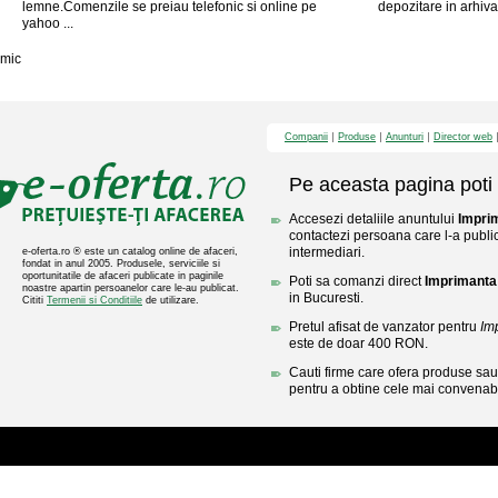
lemne.Comenzile se preiau telefonic si online pe
depozitare in arhiv
yahoo ...
mic
Companii
Produse
Anunturi
Director web
Pe aceasta pagina poti 
Accesezi detaliile anuntului
Impri
contactezi persoana care l-a public
intermediari.
e-oferta.ro ® este un catalog online de afaceri,
fondat in anul 2005. Produsele, serviciile si
oportunitatile de afaceri publicate in paginile
Poti sa comanzi direct
Imprimanta
noastre apartin persoanelor care le-au publicat.
in Bucuresti.
Cititi
Termenii si Conditiile
de utilizare.
Pretul afisat de vanzator pentru
Im
este de doar 400 RON.
Cauti firme care ofera produse sau 
pentru a obtine cele mai convenabi