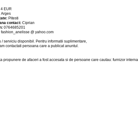
:
4
EUR
:
Arges
tate:
Pitesti
ana contact:
Ciprian
n:
0764685201
:
fashion_anelisse @ yahoo.com
 / serviciu
disponibil
. Pentru informatii suplimentare,
am contactati persoana care a publicat anuntul.
a propunere de afaceri a fost accesata si de persoane care cautau: furnizor interna