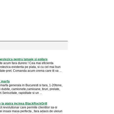
stezica pentru tatuaje si epilare
te acum fara durere ! Cea mai eficienta
stezica existenta pe piata, si cu cel mai bun
itate-pret. Comanda acum crema care iti va ...
t marfa
marfa generala in Bucuresti si tara, 1-20tone,
 dubite, camionete,camioane, tiruri, prelate,
ri.Seriozitate, rapiditate si un ...
 la piatra incinsa BlackRockGrill
 revolutionar care permite clientilor sa-si
i insasi masa perfecta , fara adaos de uleiuri