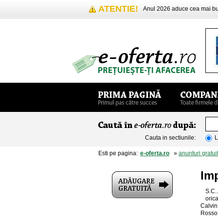
ATENTIE!
Anul 2026 aduce cea mai 
Cauta in sectiunile:
L
Esti pe pagina:
e-oferta.ro
»
anunturi gratui
Imp
S.C.
orica
Calvin
Rosso 