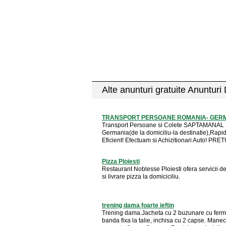
Alte anunturi gratuite Anunturi
TRANSPORT PERSOANE ROMANIA- GER
Transport Persoane si Colete SAPTAMANAL
Germania(de la domiciliu-la destinatie),Rapid
Eficient! Efectuam si Achizitionari Auto! PRETU
Pizza Ploiesti
Restaurant Noblesse Ploiesti ofera servicii de
si livrare pizza la domiciciliu.
trening dama foarte ieftin
Trening dama.Jacheta cu 2 buzunare cu ferm
banda fixa la talie, inchisa cu 2 capse. Manec