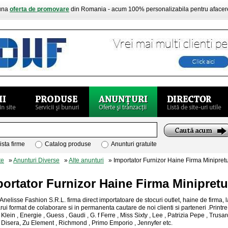
buna
oferta de promovare
din Romania - acum 100% personalizabila pentru aface
ista firme
Catalog produse
Anunturi gratuite
te
»
Anunturi Diverse
»
Alte anunturi
» Importator Furnizor Haine Firma Minipretu
ortator Furnizor Haine Firma Minipretu
 Anelisse Fashion S.R.L. firma direct importatoare de stocuri outlet, haine de firma, 
rui format de colaborare si in permanenta cautare de noi clienti si parteneri .Printre
 Klein , Energie , Guess , Gaudi , G. f Ferre , Miss Sixty , Lee , Patrizia Pepe , Trus
Disera, Zu Element , Richmond , Primo Emporio , Jennyfer etc.