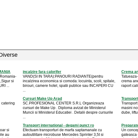
 Diverse
MANIA
incalzire fara calorifer
Crema ane
 Romania-
VAND(SI IN TARA):PANOURI RADIANTE(pentru
Tatueaza-
,Sigur si
incalzirea economica si comoda: locuinta, scoli, spitale,
crema ane
RI ...
birouri, camere hotel, spatii publice sau INCAPERI CU
raport cal
...
Cursuri Make Up Arad
Transpor
 catering
SC.PROFESIONAL CENTER S.R.L Organizeaza
Transport 
cursuri de Make Up . Diploma avizat de Ministerul
masini noi
Muncii si Ministerul Educatiei . Detalii despre cursurile
dube, liftu
...
Transport international - degami punct ro
Preparate
oar si
Efectuam transporturi de marfa saptamanale cu
Un concept
ile au
autoutilitare microbuse Mercedes Sprinter 3,5t si
gateasca e