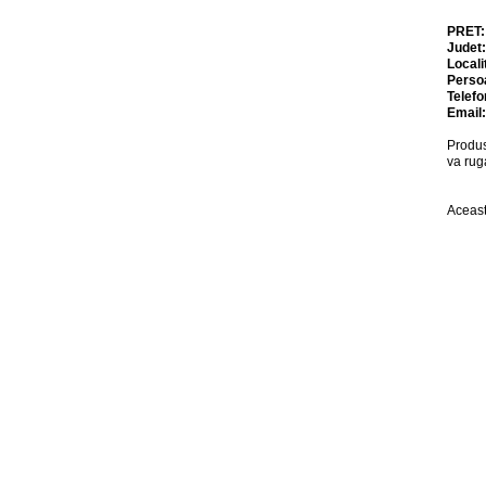
PRET
Judet
Locali
Perso
Telefo
Email
Produs
va rug
Aceast