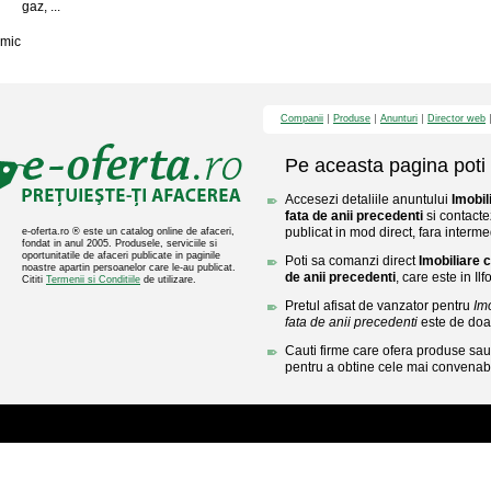
gaz, ...
mic
Companii
Produse
Anunturi
Director web
Pe aceasta pagina poti 
Accesezi detaliile anuntului
Imobil
fata de anii precedenti
si contacte
publicat in mod direct, fara interme
e-oferta.ro ® este un catalog online de afaceri,
fondat in anul 2005. Produsele, serviciile si
oportunitatile de afaceri publicate in paginile
Poti sa comanzi direct
Imobiliare c
noastre apartin persoanelor care le-au publicat.
de anii precedenti
, care este in Ilfo
Cititi
Termenii si Conditiile
de utilizare.
Pretul afisat de vanzator pentru
Imo
fata de anii precedenti
este de doa
Cauti firme care ofera produse sau 
pentru a obtine cele mai convenabi