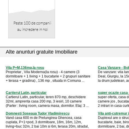
Alte anunturi gratuite Imobiliare
Vila P+M,136mp,la rosu
Casa Vanzare - Boli
Proprietar , Vila Moderna(la rosu) - 4 camere (3
De vanzare: vila la
dormitoare + 1 living + 1 bucatarie + 2 grupuri sanitare
Deal, Giurgiu, la 15
+ terasa + gradina) , 136 mp , situata in Comuna ...
la drum judetean, ac
Cartierul Latin, particular
super ocazie casa
Cartierul Latin, particular, teren 870 mp, deschidere
super oferta, casa d
32ml, amprenta casa 200 mp, 3 iesiri, 10 camere
camere jos , bucatar
(Parter : living room, camera masa, dormitor. Etaj: 3 ...
2 intrari in casa curt
Domnesti Soseaua Tudor Vladimirescu
Vila anti-cutremur
Vand casa 600 m de Prelungirea Ghencea, casa
Duplexul are o stru
cuplata, P+1+pod, 3 dormitoare, 18m, 16m, 12m,
bucatarie, baie, biro
living+buc 32m, 2 bai 10m si 6m, terasa 20m, stradal,
dormitoare, 2 bai, 