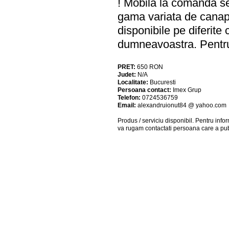
! Mobila la comanda se
gama variata de canapel
disponibile pe diferite
dumneavoastra. Pentru 
PRET:
650
RON
Judet:
N/A
Localitate:
Bucuresti
Persoana contact:
Imex Grup
Telefon:
0724536759
Email:
alexandruionut84 @ yahoo.com
Produs / serviciu
disponibil
. Pentru info
va rugam contactati persoana care a pub