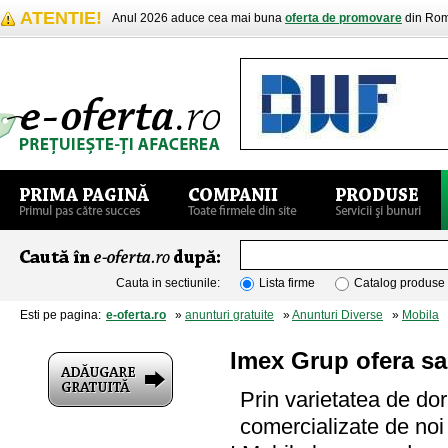
ATENTIE!
Anul 2026 aduce cea mai buna
oferta de promovare
din Rom
Cauta in sectiunile:
Lista firme
Catalog produse
Esti pe pagina:
e-oferta.ro
»
anunturi gratuite
»
Anunturi Diverse
»
Mobila
»
Imex Grup ofera sa
Prin varietatea de do
comercializate de no