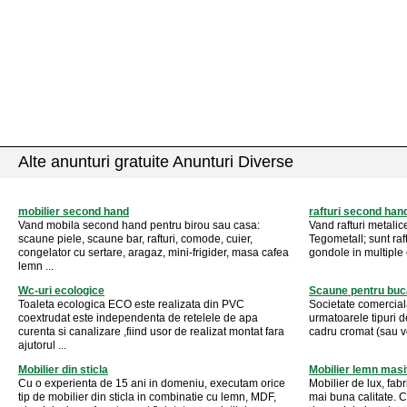
Alte anunturi gratuite Anunturi Diverse
mobilier second hand
rafturi second han
Vand mobila second hand pentru birou sau casa:
Vand rafturi metali
scaune piele, scaune bar, rafturi, comode, cuier,
Tegometall; sunt raf
congelator cu sertare, aragaz, mini-frigider, masa cafea
gondole in multiple c
lemn ...
Wc-uri ecologice
Scaune pentru buc
Toaleta ecologica ECO este realizata din PVC
Societate comercial
coextrudat este independenta de retelele de apa
urmatoarele tipuri d
curenta si canalizare ,fiind usor de realizat montat fara
cadru cromat (sau vop
ajutorul ...
Mobilier din sticla
Mobilier lemn masi
Cu o experienta de 15 ani in domeniu, executam orice
Mobilier de lux, fa
tip de mobilier din sticla in combinatie cu lemn, MDF,
mai buna calitate. 