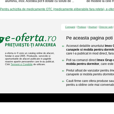
aluminiu, inox. Acestea pot fi dotate cu solutii de ...
de modele la cele mai
Pentru achizitia de medicamente OTC (medicamente eliberabile fara reteta), e-ofe
Companii
Produse
Anunturi
Director web
Pe aceasta pagina poti 
Accesezi detaliile anuntului
Imex G
canapele si mobila pentru dormit
care l-a publicat in mod direct, fara
e-oferta.ro ® este un catalog online de afaceri,
fondat in anul 2005. Produsele, serviciile si
oportunitatile de afaceri publicate in paginile
Poti sa comanzi direct
Imex Grup o
noastre apartin persoanelor care le-au publicat.
mobila pentru dormitor
, care este
Cititi
Termenii si Conditiile
de utilizare.
Pretul afisat de vanzator pentru
Im
canapele si mobila pentru dormito
Cauti firme care ofera produse sau 
pentru a obtine cele mai convenabi