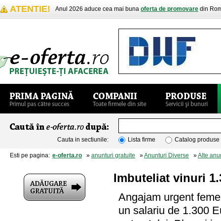
ATENTIE!
Anul 2026 aduce cea mai buna
oferta de promovare
din Rom
Cauta in sectiunile:
Lista firme
Catalog produse
Esti pe pagina:
e-oferta.ro
»
anunturi gratuite
»
Anunturi Diverse
»
Alte anu
Imbuteliat vinuri 
Angajam urgent femei 
un salariu de 1.300 E