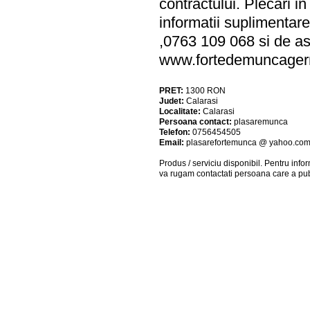
contractului. Plecari 
informatii suplimentar
,0763 109 068 si de as
www.fortedemuncager
PRET:
1300
RON
Judet:
Calarasi
Localitate:
Calarasi
Persoana contact:
plasaremunca
Telefon:
0756454505
Email:
plasarefortemunca @ yahoo.co
Produs / serviciu
disponibil
. Pentru info
va rugam contactati persoana care a pub