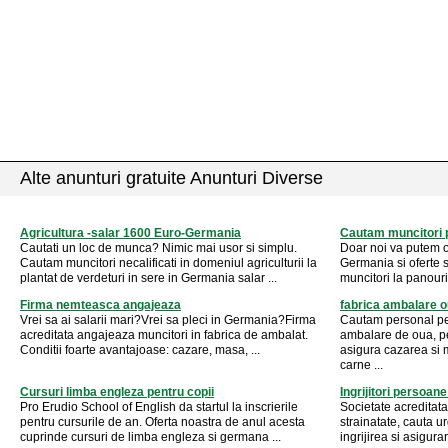
Alte anunturi gratuite Anunturi Diverse
Agricultura -salar 1600 Euro-Germania
Cautam muncitori 
Cautati un loc de munca? Nimic mai usor si simplu.
Doar noi va putem o
Cautam muncitori necalificati in domeniul agriculturii la
Germania si oferte 
plantat de verdeturi in sere in Germania salar ...
muncitori la panouri
Firma nemteasca angajeaza
fabrica ambalare 
Vrei sa ai salarii mari?Vrei sa pleci in Germania?Firma
Cautam personal pen
acreditata angajeaza muncitori in fabrica de ambalat.
ambalare de oua, p
Conditii foarte avantajoase: cazare, masa, ...
asigura cazarea si 
carne ...
Cursuri limba engleza pentru copii
Ingrijitori persoan
Pro Erudio School of English da startul la inscrierile
Societate acreditata
pentru cursurile de an. Oferta noastra de anul acesta
strainatate, cauta 
cuprinde cursuri de limba engleza si germana ...
ingrijirea si asigura