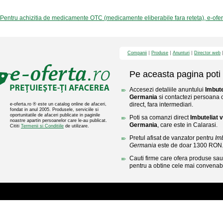
Pentru achizitia de medicamente OTC (medicamente eliberabile fara reteta), e-ofe
Companii
Produse
Anunturi
Director web
Pe aceasta pagina poti 
Accesezi detaliile anuntului
Imbute
Germania
si contactezi persoana c
direct, fara intermediari.
e-oferta.ro ® este un catalog online de afaceri,
fondat in anul 2005. Produsele, serviciile si
oportunitatile de afaceri publicate in paginile
Poti sa comanzi direct
Imbuteliat v
noastre apartin persoanelor care le-au publicat.
Germania
, care este in Calarasi.
Cititi
Termenii si Conditiile
de utilizare.
Pretul afisat de vanzator pentru
Imb
Germania
este de doar 1300 RON
Cauti firme care ofera produse sau 
pentru a obtine cele mai convenabi