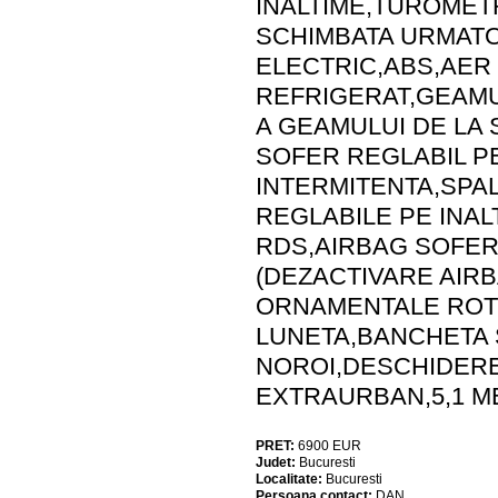
INALTIME,TUROMET
SCHIMBATA URMATO
ELECTRIC,ABS,AER
REFRIGERAT,GEAMU
A GEAMULUI DE LA
SOFER REGLABIL PE
INTERMITENTA,SPAL
REGLABILE PE INAL
RDS,AIRBAG SOFER
(DEZACTIVARE AIR
ORNAMENTALE ROTI
LUNETA,BANCHETA 
NOROI,DESCHIDERE
EXTRAURBAN,5,1 ME
PRET:
6900
EUR
Judet:
Bucuresti
Localitate:
Bucuresti
Persoana contact:
DAN