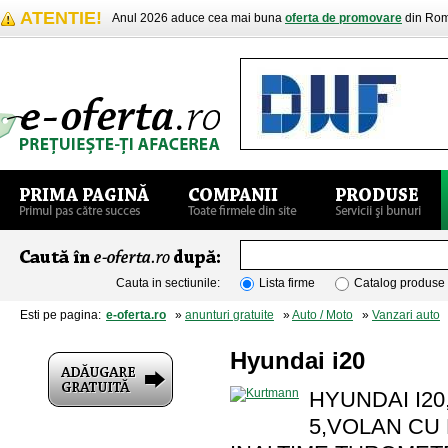
ATENTIE!
Anul 2026 aduce cea mai buna
oferta de promovare
din Rom
Cauta in sectiunile:
Lista firme
Catalog produse
Esti pe pagina:
e-oferta.ro
»
anunturi gratuite
»
Auto / Moto
»
Vanzari auto
»
Hyundai i20
HYUNDAI I2
5,VOLAN CU