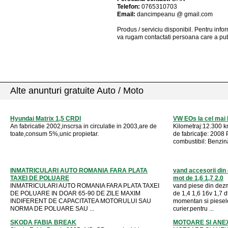
Telefon:
0765310703
Email:
dancimpeanu @ gmail.com
Produs / serviciu
disponibil
. Pentru info
va rugam contactati persoana care a pub
Alte anunturi gratuite Auto / Moto
Hyundai Matrix 1,5 CRDI
VW EOs la cel mai 
An fabricatie 2002,inscrsa in circulatie in 2003,are de
Kilometraj:12.300 k
toate,consum 5%,unic propietar.
de fabricaţie: 2008
combustibil: Benzină
INMATRICULARI AUTO ROMANIA FARA PLATA
vand accesorii din
TAXEI DE POLUARE
mot de 1,6 1,7 2.0
INMATRICULARI AUTO ROMANIA FARA PLATA TAXEI
vand piese din dezm
DE POLUARE IN DOAR 65-90 DE ZILE MAXIM
de 1,4 1,6 16v 1,7 d
INDIFERENT DE CAPACITATEA MOTORULUI SAU
momentan si piesele 
NORMA DE POLUARE SAU ...
curier.pentru ...
SKODA FABIA BREAK
MOTOARE SI ANE