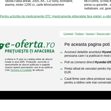
Skoda Fabia Break, 2005, A/C, CD sony, inchidere,
MOTOARE SI ANEX
alarma, motor 1200 cc, carte tehnica/service
piesa cu garantie , a
radiatoare, usi, geam
Pentru achizitia de medicamente OTC (medicamente eliberabile fara reteta), e-ofe
Companii
Produse
Anunturi
Director web
Pe aceasta pagina poti 
Accesezi detaliile anuntului
Hyund
persoana care l-a publicat in mod di
e-oferta.ro ® este un catalog online de afaceri,
Poti sa comanzi direct
Hyundai i2
fondat in anul 2005. Produsele, serviciile si
oportunitatile de afaceri publicate in paginile
noastre apartin persoanelor care le-au publicat.
Pretul afisat de vanzator pentru
Hy
Cititi
Termenii si Conditiile
de utilizare.
EUR.
Cauti firme care ofera produse sau 
pentru a obtine cele mai convenabi