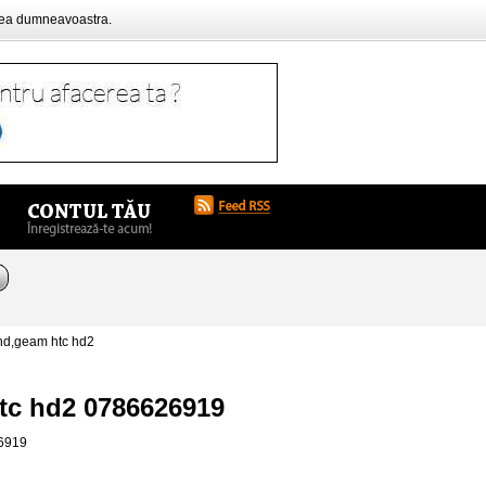
rea dumneavoastra.
hd,geam htc hd2
htc hd2 0786626919
26919