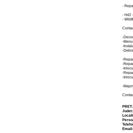
- Repa
- Hd2 
- Wild
Conta
-Decod
-Menu
-Insta
-Debra
-Repar
-Repar
-Inloc
-Repar
-Inloc
-Major
Conta
PRET
Judet
Locali
Perso
Telefo
Email