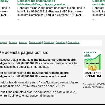
isplay
Decodare htc chacha,desire
Decodare 
hd,desire,wildfire,cruise,etc,service ...
restrictie
2,desire
Reparatii htc hd 2,deblocare decodare,htc hd2,desire
Reparatii
ware -
hd,wildfire 0786626919 -Reparatii HTC Hardware -
hd,wildfi
GINALE -
Inlocuire Carcase sau parti din Carcasa ORIGINALE -
Inlocuire
...
...
mpanii
Produse
Anunturi
Director web
Contul tau
Download
Curs Valutar
Pe aceasta pagina poti sa:
ccesezi detaliile anuntului
htc hd2,touchscreen htc desire
hd,geam htc hd2 0786626919
si contactezi persoana care l-a
ublicat in mod direct, fara intermediari.
oti sa comanzi direct
htc hd2,touchscreen htc desire
hd,geam htc hd2 0786626919
, care este in Bucuresti.
retul afisat de vanzator pentru
htc hd2,touchscreen htc desire
Copyright © 2005-20
hd,geam htc hd2 0786626919
este de doar 12 RON.
Design / AI: Viorel M
auti firme care ofera produse sau servicii de care ai nevoie,
entru a obtine cele mai convenabile preturi.