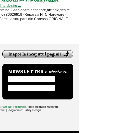
deblocare htc all models,scoatere
 htc desire ...
 htc hd 2,deblocare decodare,htc hd2,desire
re 0786626919 -Reparatii HTC Hardware -
 Carcase sau parti din Carcasa ORIGINALE -
26
Fast Net Promotion
, toate drepturile rezervate.
ocanu | Programare: Fabby Design