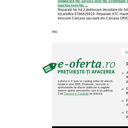
Deblocare htc,service gsm htc,schimbam d
touchscreen htc ...
Reparatii htc hd 2,deblocare decodare,htc hd
hd,wildfire 0786626919 -Reparatii HTC Hard
Inlocuire Carcase sau parti din Carcasa ORI
...
mic
Co
A
p
e-oferta.ro ® este un catalog online de afaceri,
fondat in anul 2005. Produsele, serviciile si
oportunitatile de afaceri publicate in paginile
P
noastre apartin persoanelor care le-au publicat.
Cititi
Termenii si Conditiile
de utilizare.
P
C
p