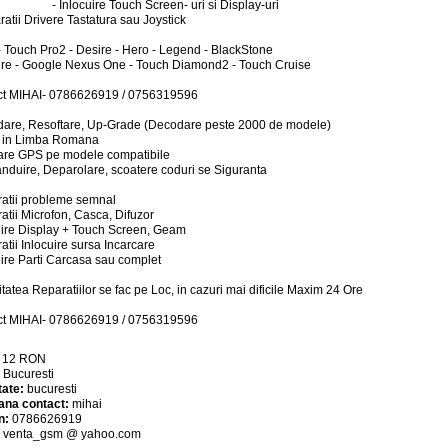
- Inlocuire Touch Screen- uri si Display-uri
ratii Drivere Tastatura sau Joystick
- Touch Pro2 - Desire - Hero - Legend - BlackStone
fire - Google Nexus One - Touch Diamond2 - Touch Cruise
ct MIHAI- 0786626919 / 0756319596
are, Resoftare, Up-Grade (Decodare peste 2000 de modele)
 in Limba Romana
lare GPS pe modele compatibile
nduire, Deparolare, scoatere coduri se Siguranta
atii probleme semnal
atii Microfon, Casca, Difuzor
uire Display + Touch Screen, Geam
atii Inlocuire sursa Incarcare
uire Parti Carcasa sau complet
itatea Reparatiilor se fac pe Loc, in cazuri mai dificile Maxim 24 Ore
ct MIHAI- 0786626919 / 0756319596
:
12
RON
:
Bucuresti
tate:
bucuresti
ana contact:
mihai
n:
0786626919
:
venta_gsm @ yahoo.com