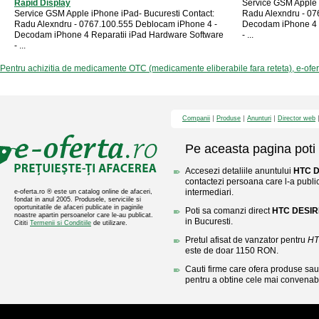
Rapid Display
Service GSM Apple 
Service GSM Apple iPhone iPad- Bucuresti Contact:
Radu Alexndru - 07
Radu Alexndru - 0767.100.555 Deblocam iPhone 4 -
Decodam iPhone 4 R
Decodam iPhone 4 Reparatii iPad Hardware Software
- ...
- ...
Pentru achizitia de medicamente OTC (medicamente eliberabile fara reteta), e-ofe
Companii
Produse
Anunturi
Director web
Pe aceasta pagina poti 
Accesezi detaliile anuntului
HTC D
contactezi persoana care l-a public
intermediari.
e-oferta.ro ® este un catalog online de afaceri,
fondat in anul 2005. Produsele, serviciile si
oportunitatile de afaceri publicate in paginile
Poti sa comanzi direct
HTC DESIRE
noastre apartin persoanelor care le-au publicat.
in Bucuresti.
Cititi
Termenii si Conditiile
de utilizare.
Pretul afisat de vanzator pentru
HT
este de doar 1150 RON.
Cauti firme care ofera produse sau 
pentru a obtine cele mai convenabi