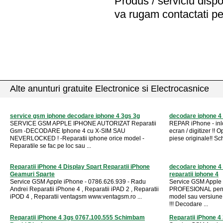
Produs / serviciu
dispo
va rugam contactati pe
Alte anunturi gratuite Electronice si Electrocasnice
service gsm iphone decodare iphone 4 3gs 3g
decodare iphone 4 pe
SERVICE GSM APPLE IPHONE AUTORIZAT Reparatii
REPAR iPhone - inl
Gsm -DECODARE Iphone 4 cu X-SIM SAU
ecran / digitizer !!
NEVERLOCKED ! -Reparatii iphone orice model -
piese originale!! Sc
Reparatile se fac pe loc sau ...
Reparatii iPhone 4 Display Spart Reparatii iPhone
decodare iphone 4 
Geamuri Sparte
reparatii iphone 4
Service GSM Apple iPhone - 0786.626.939 - Radu
Service GSM Apple 
Andrei Reparatii iPhone 4 , Reparatii iPAD 2 , Reparatii
PROFESIONAL pentr
iPOD 4 , Reparatii ventagsm www.ventagsm.ro ...
model sau versiune.
!!! Decodare ...
Reparatii iPhone 4 3gs 0767.100.555 Schimbam
Reparatii iPhone 