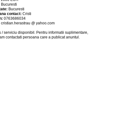
:
Bucuresti
tate:
Bucuresti
ana contact:
Cristi
n:
0763686034
:
cristian.herastrau @ yahoo.com
 / serviciu
disponibil
. Pentru informatii suplimentare,
am contactati persoana care a publicat anuntul.