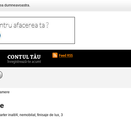
rea dumneavoastra.
camere
re
ter inalt/4, nemobilat, finisaje de lux, 3