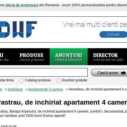
buna
oferta de promovare
din Romania - acum 100% personalizabila pentru aface
ista firme
Catalog produse
Anunturi gratuite
te
»
Imobiliare
»
Apartamente 4 camere
» Herastrau, de inchiriat apartament 4 
astrau, de inchiriat apartament 4 came
strau, Barajul Argesului, de inchiriat apartament 4 camere, confort I, decomandat, par
uri sanitare, pret 1600 euro! Exclus agentii!
:
1600
EUR