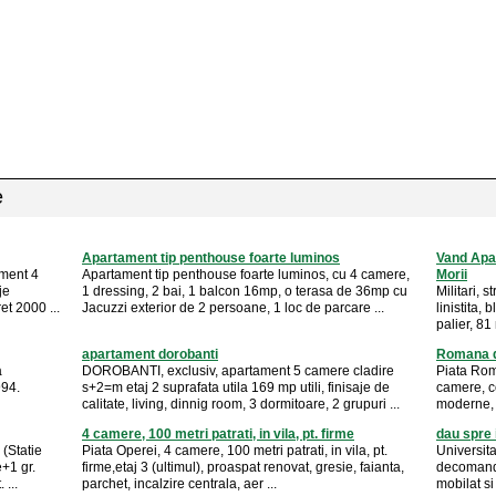
e
Apartament tip penthouse foarte luminos
Vand Apar
ament 4
Apartament tip penthouse foarte luminos, cu 4 camere,
Morii
je
1 dressing, 2 bai, 1 balcon 16mp, o terasa de 36mp cu
Militari, 
et 2000 ...
Jacuzzi exterior de 2 persoane, 1 loc de parcare ...
linistita,
palier, 81
apartament dorobanti
Romana d
a
DOROBANTI, exclusiv, apartament 5 camere cladire
Piata Rom
994.
s+2=m etaj 2 suprafata utila 169 mp utili, finisaje de
camere, co
calitate, living, dinnig room, 3 dormitoare, 2 grupuri ...
moderne, m
4 camere, 100 metri patrati, in vila, pt. firme
dau spre 
(Statie
Piata Operei, 4 camere, 100 metri patrati, in vila, pt.
Universita
+1 gr.
firme,etaj 3 (ultimul), proaspat renovat, gresie, faianta,
decomandat
 ...
parchet, incalzire centrala, aer ...
mobilat si