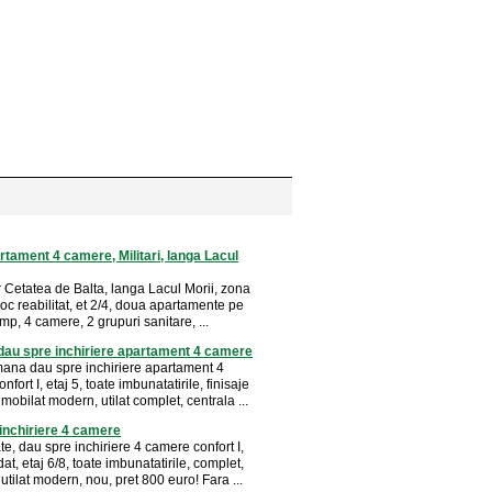
tament 4 camere, Militari, langa Lacul
str Cetatea de Balta, langa Lacul Morii, zona
 bloc reabilitat, et 2/4, doua apartamente pe
 mp, 4 camere, 2 grupuri sanitare, ...
au spre inchiriere apartament 4 camere
ana dau spre inchiriere apartament 4
nfort I, etaj 5, toate imbunatatirile, finisaje
obilat modern, utilat complet, centrala ...
inchiriere 4 camere
te, dau spre inchiriere 4 camere confort I,
, etaj 6/8, toate imbunatatirile, complet,
 utilat modern, nou, pret 800 euro! Fara ...