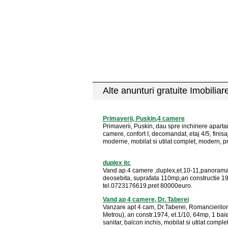
Alte anunturi gratuite Imobiliar
Primaverii, Puskin,4 camere
Primaverii, Puskin, dau spre inchiriere apart
camere, confort I, decomandat, etaj 4/5, finisa
moderne, mobilat si utilat complet, modern, pr
duplex itc
Vand ap.4 camere ,duplex,et.10-11,panoram
deosebita, suprafata 110mp,an constructie 1
tel.0723176619.pret 80000euro.
Vand ap 4 camere, Dr. Taberei
Vanzare apt 4 cam, Dr.Taberei, Romancierilor 
Metrou), an constr.1974, et.1/10, 64mp, 1 baie
sanitar, balcon inchis, mobilat si utilat complet.