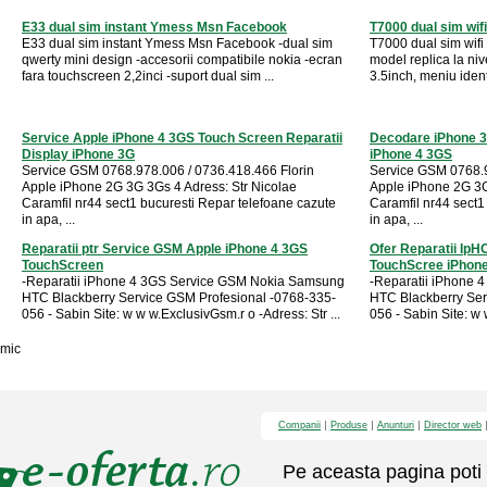
E33 dual sim instant Ymess Msn Facebook
T7000 dual sim wifi
E33 dual sim instant Ymess Msn Facebook -dual sim
T7000 dual sim wifi 
qwerty mini design -accesorii compatibile nokia -ecran
model replica la ni
fara touchscreen 2,2inci -suport dual sim ...
3.5inch, meniu ident
Service Apple iPhone 4 3GS Touch Screen Reparatii
Decodare iPhone 3
Display iPhone 3G
iPhone 4 3GS
Service GSM 0768.978.006 / 0736.418.466 Florin
Service GSM 0768.9
Apple iPhone 2G 3G 3Gs 4 Adress: Str Nicolae
Apple iPhone 2G 3G
Caramfil nr44 sect1 bucuresti Repar telefoane cazute
Caramfil nr44 sect1
in apa, ...
in apa, ...
Reparatii ptr Service GSM Apple iPhone 4 3GS
Ofer Reparatii Ip
TouchScreen
TouchScree iPhon
-Reparatii iPhone 4 3GS Service GSM Nokia Samsung
-Reparatii iPhone
HTC Blackberry Service GSM Profesional -0768-335-
HTC Blackberry Ser
056 - Sabin Site: w w w.ExclusivGsm.r o -Adress: Str ...
056 - Sabin Site: w 
mic
Companii
Produse
Anunturi
Director web
Pe aceasta pagina poti 