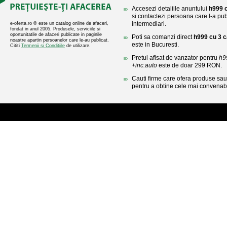
Accesezi detaliile anuntului
h999 c
si contactezi persoana care l-a publ
intermediari.
e-oferta.ro ® este un catalog online de afaceri,
fondat in anul 2005. Produsele, serviciile si
oportunitatile de afaceri publicate in paginile
Poti sa comanzi direct
h999 cu 3 c
noastre apartin persoanelor care le-au publicat.
este in Bucuresti.
Cititi
Termenii si Conditiile
de utilizare.
Pretul afisat de vanzator pentru
h9
+inc.auto
este de doar 299 RON.
Cauti firme care ofera produse sau 
pentru a obtine cele mai convenabi