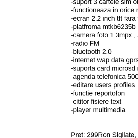
-suport 3 cartele sim o
-functioneaza in orice
-ecran 2.2 inch tft far
-platfroma mtkb6235b
-camera foto 1.3mpx , 
-radio FM
-bluetooth 2.0
-internet wap data gpr
-suporta card microsd
-agenda telefonica 50
-editare users profiles
-functie reportofon
-cititor fisiere text
-player multimedia
Pret: 299Ron Sigilate, i