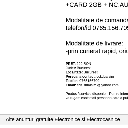
+CARD 2GB +INC.A
Modalitate de comand
telefon/id 0765.156.7
Modalitate de livrare:
-prin curierat rapid, o
PRET:
299
RON
Judet:
Bucuresti
Localitate:
Bucuresti
Persoana contact:
cckdualsim
Telefon:
0765156709
Email:
cck_dualsim @ yahoo.com
Produs / serviciu
disponibil
. Pentru info
va rugam contactati persoana care a pub
Alte anunturi gratuite Electronice si Electrocasnice