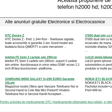
Aceasta propunere de a
telefon h2000 hd; h20
Alte anunturi gratuite Electronice si Electrocasnice
HTC Desire Z
t7000 dual sim cu t
HTC Desire Z - Pret: 1.344 Ron - Telefoane sigilate,
t7000 dual sim cu t
toate accesoriile si garantie 2 ani. Acest model are
incarcator de mana c
tastatura fizica QWERTY a carei mecanism ...
rezolutie display 3
...
telefon F5 3sim 3 cartele sim 290ron
cck10 qmini iphone
telefon F5 3sim 3 cartele sim 290ron -suport 3 cartele
cck10 qmini iphone 
sim online -functioneaza in orice retea GSM! -ecran 2.2
solomobiles.ro pent
inch tft fara touchscreen -platfroma ...
youtube si multe poz
SAMSUNG I9000 GALAXY S=290 EURO Garantie
NOKIA E71 BLACK
24Luni
NOKIA E71 BLACK-G
Magazinul nostru Ofera spre Vanzare Telefoane Noi si
Pachetul include>c
Second Hand la Cele Mai Mici Preturi!!! Vindem
Pret>499 lei
Telefoane Noi si Second Hand! Acceptam ...
Pentru achizitia de medicamente OTC (medicamente eliberabile fara reteta), e-ofe