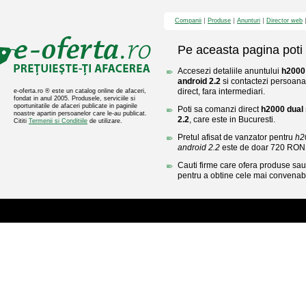
Companii
Produse
Anunturi
Director web
Pe aceasta pagina poti 
Accesezi detaliile anuntului
h2000 
android 2.2
si contactezi persoana 
direct, fara intermediari.
e-oferta.ro ® este un catalog online de afaceri,
fondat in anul 2005. Produsele, serviciile si
oportunitatile de afaceri publicate in paginile
Poti sa comanzi direct
h2000 dual 
noastre apartin persoanelor care le-au publicat.
2.2
, care este in Bucuresti.
Cititi
Termenii si Conditiile
de utilizare.
Pretul afisat de vanzator pentru
h2
android 2.2
este de doar 720 RON
Cauti firme care ofera produse sau 
pentru a obtine cele mai convenabi