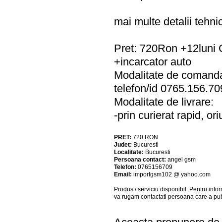
mai multe detalii tehn
Pret: 720Ron +12luni 
+incarcator auto
Modalitate de comand
telefon/id 0765.156.7
Modalitate de livrare:
-prin curierat rapid, o
PRET:
720
RON
Judet:
Bucuresti
Localitate:
Bucuresti
Persoana contact:
angel gsm
Telefon:
0765156709
Email:
importgsm102 @ yahoo.com
Produs / serviciu
disponibil
. Pentru info
va rugam contactati persoana care a pub