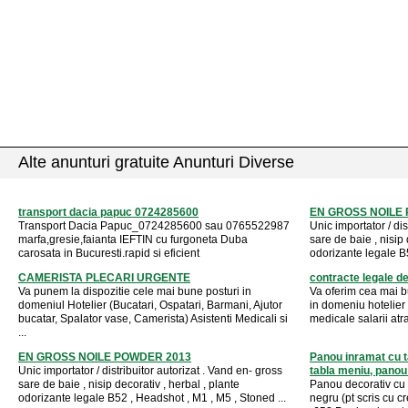
Alte anunturi gratuite Anunturi Diverse
transport dacia papuc 0724285600
EN GROSS NOILE
Transport Dacia Papuc_0724285600 sau 0765522987
Unic importator / dis
marfa,gresie,faianta IEFTIN cu furgoneta Duba
sare de baie , nisip 
carosata in Bucuresti.rapid si eficient
odorizante legale B5
CAMERISTA PLECARI URGENTE
contracte legale 
Va punem la dispozitie cele mai bune posturi in
Va oferim cea mai 
domeniul Hotelier (Bucatari, Ospatari, Barmani, Ajutor
in domeniu hotelier i
bucatar, Spalator vase, Camerista) Asistenti Medicali si
medicale salarii atra
...
EN GROSS NOILE POWDER 2013
Panou inramat cu ta
Unic importator / distribuitor autorizat . Vand en- gross
tabla meniu, panou 
sare de baie , nisip decorativ , herbal , plante
Panou decorativ cu t
odorizante legale B52 , Headshot , M1 , M5 , Stoned ...
negru (pt scris cu c