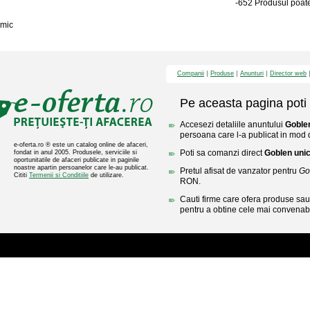
-652 Produsul poate 
mic
Companii
Produse
Anunturi
Director web
Pe aceasta pagina poti 
Accesezi detaliile anuntului
Goblen
persoana care l-a publicat in mod di
e-oferta.ro ® este un catalog online de afaceri,
Poti sa comanzi direct
Goblen unic
fondat in anul 2005. Produsele, serviciile si
oportunitatile de afaceri publicate in paginile
noastre apartin persoanelor care le-au publicat.
Pretul afisat de vanzator pentru
Go
Cititi
Termenii si Conditiile
de utilizare.
RON.
Cauti firme care ofera produse sau 
pentru a obtine cele mai convenabi