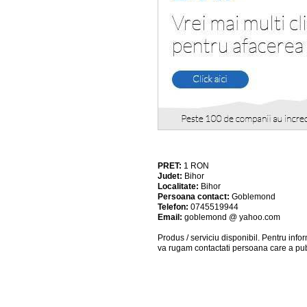
PRET:
1
RON
Judet:
Bihor
Localitate:
Bihor
Persoana contact:
Goblemond
Telefon:
0745519944
Email:
goblemond @ yahoo.com
Produs / serviciu
disponibil
. Pentru info
va rugam contactati persoana care a pub