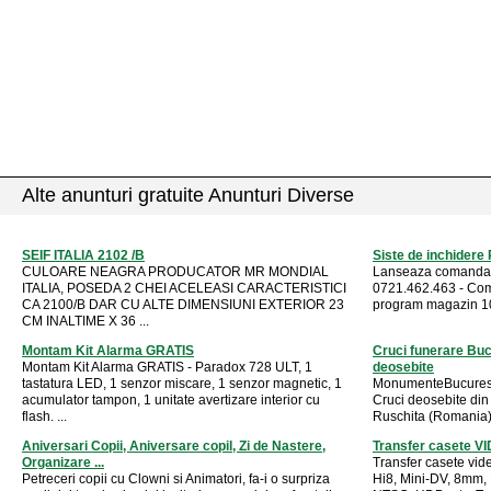
Alte anunturi gratuite Anunturi Diverse
SEIF ITALIA 2102 /B
Siste de inchider
CULOARE NEAGRA PRODUCATOR MR MONDIAL
Lanseaza comanda :
ITALIA, POSEDA 2 CHEI ACELEASI CARACTERISTICI
0721.462.463 - Com
CA 2100/B DAR CU ALTE DIMENSIUNI EXTERIOR 23
program magazin 10
CM INALTIME X 36 ...
Montam Kit Alarma GRATIS
Cruci funerare Buc
Montam Kit Alarma GRATIS - Paradox 728 ULT, 1
deosebite
tastatura LED, 1 senzor miscare, 1 senzor magnetic, 1
MonumenteBucuresti
acumulator tampon, 1 unitate avertizare interior cu
Cruci deosebite din
flash. ...
Ruschita (Romania) s
Aniversari Copii, Aniversare copil, Zi de Nastere,
Transfer casete V
Organizare ...
Transfer casete vid
Petreceri copii cu Clowni si Animatori, fa-i o surpriza
Hi8, Mini-DV, 8mm, 