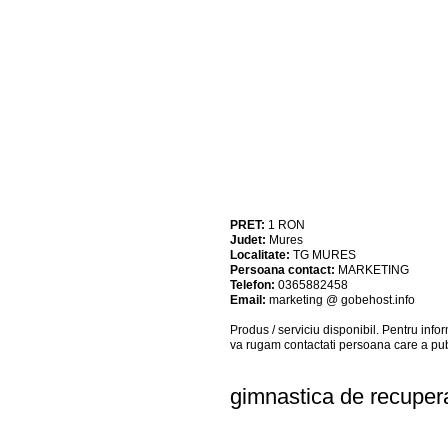
PRET:
1
RON
Judet:
Mures
Localitate:
TG MURES
Persoana contact:
MARKETING
Telefon:
0365882458
Email:
marketing @ gobehost.info
Produs / serviciu
disponibil
. Pentru info
va rugam contactati persoana care a pub
gimnastica de recupe