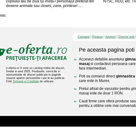
copilului tau de ziua lui invita-i personajul preferat din
NTSC, HDD, etc. Tran
desene animate sau clowni, zane, printese! ...
mic
Companii
Produse
Anunturi
Director web
Pe aceasta pagina poti 
Accesezi detaliile anuntului
gimnas
masaj
si contactezi persoana care 
fara intermediari.
e-oferta.ro ® este un catalog online de afaceri,
fondat in anul 2005. Produsele, serviciile si
oportunitatile de afaceri publicate in paginile
Poti sa comanzi direct
gimnastica 
noastre apartin persoanelor care le-au publicat.
care este in Mures.
Cititi
Termenii si Conditiile
de utilizare.
Pretul afisat de vanzator pentru
gi
masaj
este de doar 1 RON.
Cauti firme care ofera produse sau 
pentru a obtine cele mai convenabi