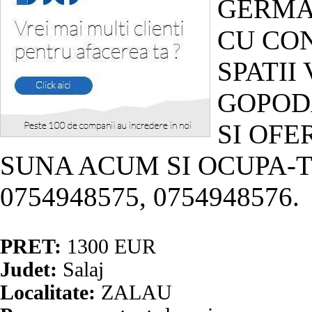
GERMA
CU CO
SPATII
GOPODA
SI OFE
SUNA ACUM SI OCUPA-TI
0754948575, 0754948576.
PRET:
1300
EUR
Judet:
Salaj
Localitate:
ZALAU