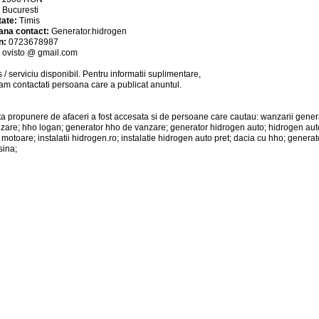
:
Bucuresti
tate:
Timis
ana contact:
Generator.hidrogen
n:
0723678987
:
ovisto @ gmail.com
 / serviciu
disponibil
. Pentru informatii suplimentare,
am contactati persoana care a publicat anuntul.
a propunere de afaceri a fost accesata si de persoane care cautau: wanzarii gene
zare; hho logan; generator hho de vanzare; generator hidrogen auto; hidrogen aut
 motoare; instalatii hidrogen.ro; instalatie hidrogen auto pret; dacia cu hho; gener
ina;