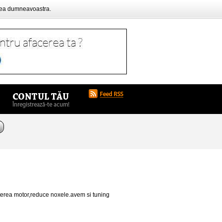
rea dumneavoastra.
terea motor,reduce noxele.avem si tuning