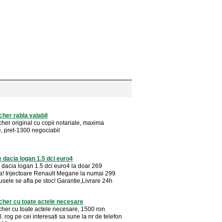
her rabla valabil
her original cu copii notariale, maxima
e, pret-1300 negociabil
e dacia logan 1.5 dci euro4
e dacia logan 1.5 dci euro4 la doar 269
a! Injectoare Renault Megane la numai 299
sele se afla pe stoc! Garantie,Livrare 24h
her cu toate actele necesare
her cu toate actele necesare, 1500 ron
. rog pe cei interesati sa sune la nr de telefon