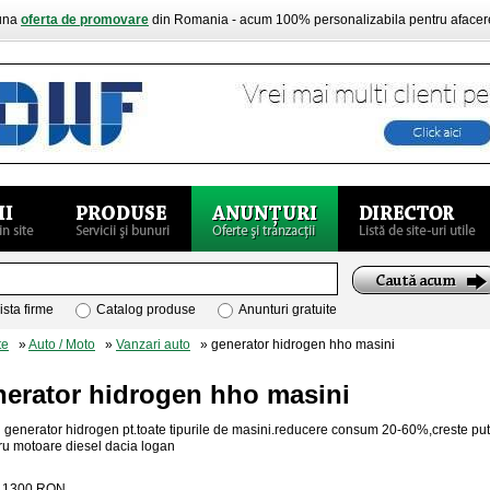
buna
oferta de promovare
din Romania - acum 100% personalizabila pentru aface
ista firme
Catalog produse
Anunturi gratuite
te
»
Auto / Moto
»
Vanzari auto
» generator hidrogen hho masini
nerator hidrogen hho masini
 generator hidrogen pt.toate tipurile de masini.reducere consum 20-60%,creste pu
ru motoare diesel dacia logan
:
1300
RON