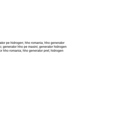
rator pe hidrogen; hho romania; hho generator
o; generator hho pe masini; generator hidrogen
ator hho romania; hho generator pret; hidrogen