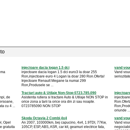
oto
injectoare dacia logan 1.5 dci
vand vouc
xima
injectoare dacia logan 1.5 dci euro3 la doar 255
Vand vouc
Ron,injectoare euro 4 Logan la doar 280 Ron.Oferta!
seriozitat
Injectoare Renault Megane la numai 299
Ron,Produsele se ...
Tractari auto & Utilaje Non-Stop 0723.785.090
injectoar
pi, de
Asistenta rutiera si tractare Auto & Utilaje NON STOP in
injectoar
persoane,
orice zona a tarii la orice ora din zi sau noapte.
Ron.Ofert
a cu 4 ...
0723785090 NON STOP
Ron,Produ
oriunde ...
Skoda Octavia 2 Combi 4x4
vand vouc
l, Opel
An 2007, 103000km, bej capucino, 4x4, 1.9TDI, 77Kw,
Vand vouc
re gratuita
105CP, ESP, ABS, ASR, car kit, geamuri electrice fata,
negociabil