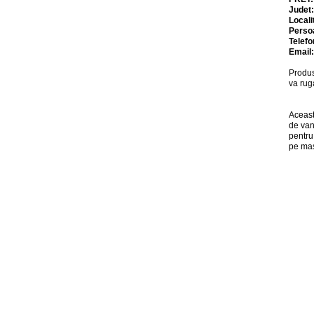
Judet
Locali
Perso
Telefo
Email
Produs
va rug
Aceast
de van
pentru
pe mas