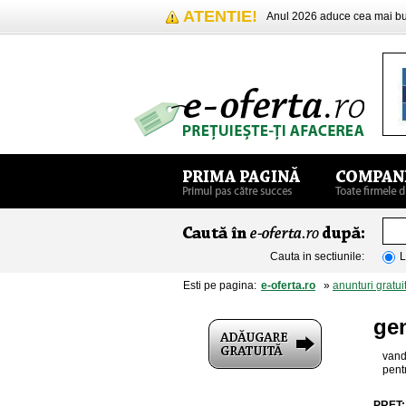
ATENTIE!
Anul 2026 aduce cea mai 
Cauta in sectiunile:
L
Esti pe pagina:
e-oferta.ro
»
anunturi gratui
ge
vand
pent
PRET