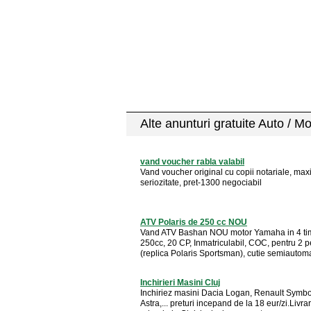
Alte anunturi gratuite Auto / M
vand voucher rabla valabil
Vand voucher original cu copii notariale, ma
seriozitate, pret-1300 negociabil
ATV Polaris de 250 cc NOU
Vand ATV Bashan NOU motor Yamaha in 4 tim
250cc, 20 CP, Inmatriculabil, COC, pentru 2 
(replica Polaris Sportsman), cutie semiautomat
Inchirieri Masini Cluj
Inchiriez masini Dacia Logan, Renault Symbo
Astra,... preturi incepand de la 18 eur/zi.Livra