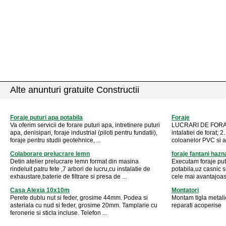
Alte anunturi gratuite Constructii
Foraje puturi apa potabila
Foraje
Va oferim servicii de forare puturi apa, intretinere puturi
LUCRARI DE FORAJ 
apa, denisipari, foraje industrial (piloti pentru fundatii),
intalatiei de forat; 
foraje pentru studii geotehnice, ...
coloanelor PVC si a f
Colaborare prelucrare lemn
foraje fantani hazn
Detin atelier prelucrare lemn format din masina
Executam foraje pu
rindeluit patru fete ,7 arbori de lucru,cu instalatie de
potabila,uz casnic s
exhaustare,baterie de filtrare si presa de ...
cele mai avantajoase 
Casa Alexia 10x10m
Montatori
Perete dublu nut si feder, grosime 44mm. Podea si
Montam tigla metali
asteriala cu nud si feder, grosime 20mm. Tamplarie cu
reparati acoperise
feronerie si sticla incluse. Telefon ...