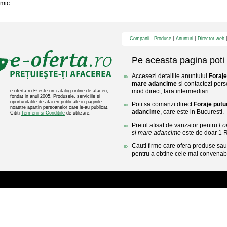
mic
Companii
Produse
Anunturi
Director web
Pe aceasta pagina poti 
Accesezi detaliile anuntului
Foraje
mare adancime
si contactezi pers
mod direct, fara intermediari.
e-oferta.ro ® este un catalog online de afaceri,
fondat in anul 2005. Produsele, serviciile si
oportunitatile de afaceri publicate in paginile
Poti sa comanzi direct
Foraje putu
noastre apartin persoanelor care le-au publicat.
adancime
, care este in Bucuresti.
Cititi
Termenii si Conditiile
de utilizare.
Pretul afisat de vanzator pentru
Fo
si mare adancime
este de doar 1 
Cauti firme care ofera produse sau 
pentru a obtine cele mai convenabi