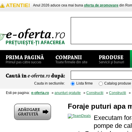
ATENTIE!
Anul 2026 aduce cea mai buna
oferta de promovare
din Rom
Cauta in sectiunile:
Lista firme
Catalog produse
Esti pe pagina:
e-oferta.ro
»
anunturi gratuite
»
Constructii
»
Constructii
» F
Foraje puturi apa 
Executam fora
pompe de cald