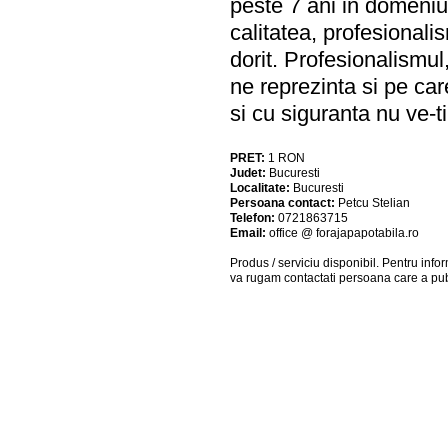
peste 7 ani in domeniu
calitatea, profesionali
dorit. Profesionalismul,
ne reprezinta si pe car
si cu siguranta nu ve-t
PRET:
1
RON
Judet:
Bucuresti
Localitate:
Bucuresti
Persoana contact:
Petcu Stelian
Telefon:
0721863715
Email:
office @ forajapapotabila.ro
Produs / serviciu
disponibil
. Pentru info
va rugam contactati persoana care a pub