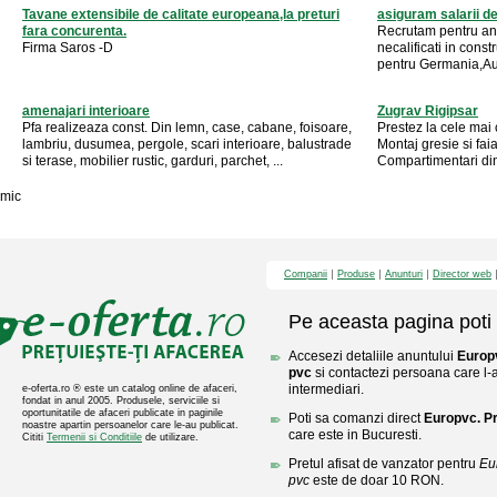
Tavane extensibile de calitate europeana,la preturi
asiguram salarii d
fara concurenta.
Recrutam pentru anga
Firma Saros -D
necalificati in const
pentru Germania,Austr
amenajari interioare
Zugrav Rigipsar
Pfa realizeaza const. Din lemn, case, cabane, foisoare,
Prestez la cele mai
lambriu, dusumea, pergole, scari interioare, balustrade
Montaj gresie si fa
si terase, mobilier rustic, garduri, parchet, ...
Compartimentari din 
mic
Companii
Produse
Anunturi
Director web
Pe aceasta pagina poti 
Accesezi detaliile anuntului
Europ
pvc
si contactezi persoana care l-a
intermediari.
e-oferta.ro ® este un catalog online de afaceri,
fondat in anul 2005. Produsele, serviciile si
oportunitatile de afaceri publicate in paginile
Poti sa comanzi direct
Europvc. P
noastre apartin persoanelor care le-au publicat.
care este in Bucuresti.
Cititi
Termenii si Conditiile
de utilizare.
Pretul afisat de vanzator pentru
Eu
pvc
este de doar 10 RON.