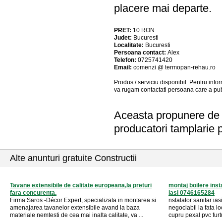
placere mai departe.
PRET:
10
RON
Judet:
Bucuresti
Localitate:
Bucuresti
Persoana contact:
Alex
Telefon:
0725741420
Email:
comenzi @ termopan-rehau.ro
Produs / serviciu
disponibil
. Pentru info
va rugam contactati persoana care a pub
Aceasta propunere de a
producatori tamplarie 
Alte anunturi gratuite Constructii
Tavane extensibile de calitate europeana,la preturi
montaj boilere inst
fara concurenta.
iasi 0746165284
Firma Saros -Décor Expert, specializata in montarea si
nstalator sanitar ias
amenajarea tavanelor extensibile avand la baza
negociabil la fata loc
materiale nemtesti de cea mai inalta calitate, va ...
cupru pexal pvc furtu