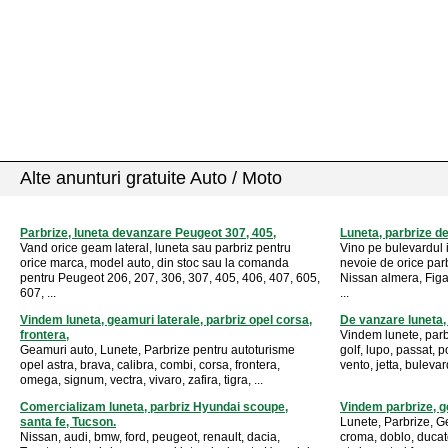
Alte anunturi gratuite Auto / Moto
Parbrize, luneta devanzare Peugeot 307, 405,
Luneta, parbrize d
Vand orice geam lateral, luneta sau parbriz pentru
Vino pe bulevardul 
orice marca, model auto, din stoc sau la comanda
nevoie de orice parb
pentru Peugeot 206, 207, 306, 307, 405, 406, 407, 605,
Nissan almera, Figar
607, ...
...
Vindem luneta, geamuri laterale, parbriz opel corsa,
De vanzare luneta, 
frontera,
Vindem lunete, parb
Geamuri auto, Lunete, Parbrize pentru autoturisme
golf, lupo, passat, p
opel astra, brava, calibra, combi, corsa, frontera,
vento, jetta, bulevar
omega, signum, vectra, vivaro, zafira, tigra, ...
Comercializam luneta, parbriz Hyundai scoupe,
Vindem parbrize, g
santa fe, Tucson.
Lunete, Parbrize, Ge
Nissan, audi, bmw, ford, peugeot, renault, dacia,
croma, doblo, ducato