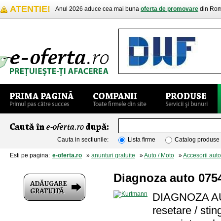
ATENTIE!
Anul 2026 aduce cea mai buna
oferta de promovare
din Rom
Cauta in sectiunile:
Lista firme
Catalog produse
Esti pe pagina:
e-oferta.ro
»
anunturi gratuite
»
Auto / Moto
»
Accesorii auto
Diagnoza auto 07
DIAGNOZA AUT
resetare / stin