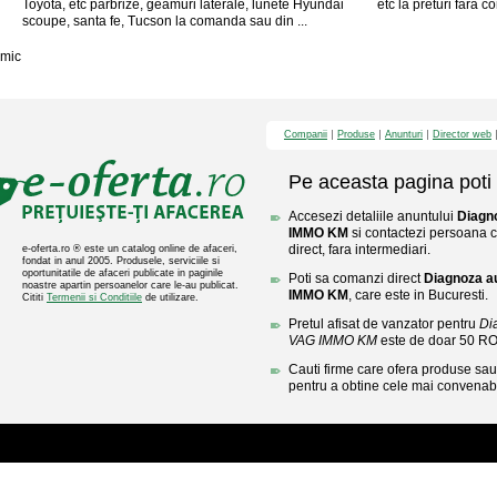
Toyota, etc parbrize, geamuri laterale, lunete Hyundai
etc la preturi fara c
scoupe, santa fe, Tucson la comanda sau din ...
mic
Companii
Produse
Anunturi
Director web
Pe aceasta pagina poti 
Accesezi detaliile anuntului
Diagn
IMMO KM
si contactezi persoana c
direct, fara intermediari.
e-oferta.ro ® este un catalog online de afaceri,
fondat in anul 2005. Produsele, serviciile si
oportunitatile de afaceri publicate in paginile
Poti sa comanzi direct
Diagnoza a
noastre apartin persoanelor care le-au publicat.
IMMO KM
, care este in Bucuresti.
Cititi
Termenii si Conditiile
de utilizare.
Pretul afisat de vanzator pentru
Di
VAG IMMO KM
este de doar 50 R
Cauti firme care ofera produse sau 
pentru a obtine cele mai convenabi