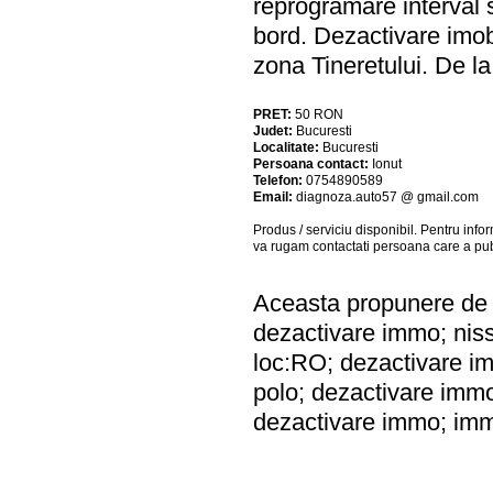
reprogramare interval s
bord. Dezactivare imo
zona Tineretului. De l
PRET:
50
RON
Judet:
Bucuresti
Localitate:
Bucuresti
Persoana contact:
Ionut
Telefon:
0754890589
Email:
diagnoza.auto57 @ gmail.com
Produs / serviciu
disponibil
. Pentru info
va rugam contactati persoana care a pub
Aceasta propunere de a
dezactivare immo; nis
loc:RO; dezactivare i
polo; dezactivare imm
dezactivare immo; imm