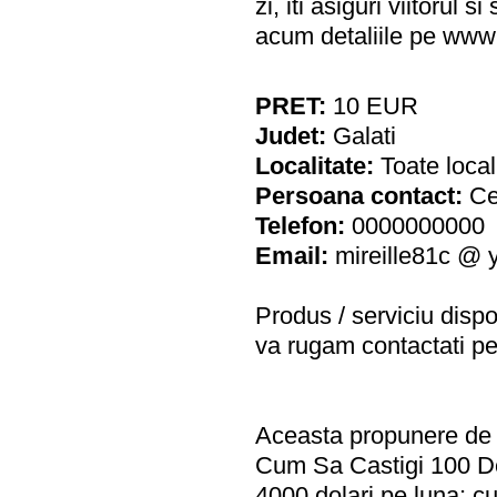
zi, iti asiguri viitorul 
acum detaliile pe ww
PRET:
10
EUR
Judet:
Galati
Localitate:
Toate locali
Persoana contact:
Ce
Telefon:
0000000000
Email:
mireille81c @
Produs / serviciu
dispo
va rugam contactati pe
Aceasta propunere de a
Cum Sa Castigi 100 De 
4000 dolari pe luna; c