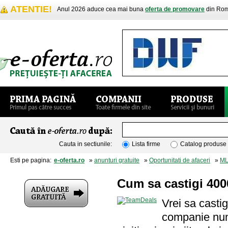
ATENTIE!
Anul 2026 aduce cea mai buna
oferta de promovare
din Rom
Cauta in sectiunile:
Lista firme
Catalog produse
Esti pe pagina:
e-oferta.ro
»
anunturi gratuite
»
Oportunitati de afaceri
»
M
Cum sa castigi 400
Vrei sa casti
companie num