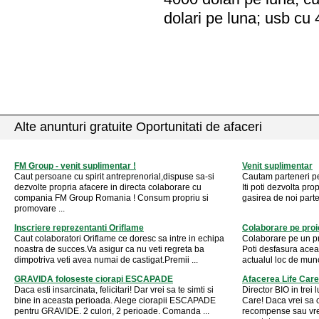
dolari pe luna; usb cu 
Alte anunturi gratuite Oportunitati de afaceri
FM Group - venit suplimentar !
Venit suplimentar
Caut persoane cu spirit antreprenorial,dispuse sa-si
Cautam parteneri pe
dezvolte propria afacere in directa colaborare cu
Iti poti dezvolta pr
compania FM Group Romania ! Consum propriu si
gasirea de noi parte
promovare ...
Inscriere reprezentanti Oriflame
Colaborare pe proi
Caut colaboratori Oriflame ce doresc sa intre in echipa
Colaborare pe un p
noastra de succes.Va asigur ca nu veti regreta ba
Poti desfasura aceast
dimpotriva veti avea numai de castigat.Premii ...
actualul loc de munc
GRAVIDA foloseste ciorapi ESCAPADE
Afacerea Life Care
Daca esti insarcinata, felicitari! Dar vrei sa te simti si
Director BIO in trei
bine in aceasta perioada. Alege ciorapii ESCAPADE
Care! Daca vrei sa c
pentru GRAVIDE. 2 culori, 2 perioade. Comanda ...
recompense sau vrei