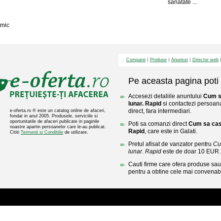
sanatate ...
mic
Companii
Produse
Anunturi
Director web
Pe aceasta pagina poti 
Accesezi detaliile anuntului
Cum sa
lunar. Rapid
si contactezi persoana
direct, fara intermediari.
e-oferta.ro ® este un catalog online de afaceri,
fondat in anul 2005. Produsele, serviciile si
oportunitatile de afaceri publicate in paginile
Poti sa comanzi direct
Cum sa cast
noastre apartin persoanelor care le-au publicat.
Rapid
, care este in Galati.
Cititi
Termenii si Conditiile
de utilizare.
Pretul afisat de vanzator pentru
Cu
lunar. Rapid
este de doar 10 EUR.
Cauti firme care ofera produse sau 
pentru a obtine cele mai convenabi