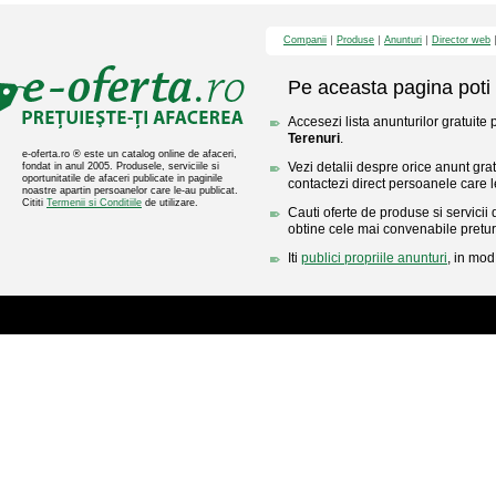
Companii
Produse
Anunturi
Director web
Pe aceasta pagina poti 
Accesezi lista anunturilor gratuite 
Terenuri
.
e-oferta.ro ® este un catalog online de afaceri,
Vezi detalii despre orice anunt gratu
fondat in anul 2005. Produsele, serviciile si
oportunitatile de afaceri publicate in paginile
contactezi direct persoanele care l
noastre apartin persoanelor care le-au publicat.
Cititi
Termenii si Conditiile
de utilizare.
Cauti oferte de produse si servicii 
obtine cele mai convenabile pretur
Iti
publici propriile anunturi
, in mod 