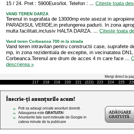
15 / 24. Pret : 5900Euro/lot. Telefon : ...
Citeste toata des
VAND TEREN DARZA
Terenul in suprafata de 13000mp este asezat in apropierea
PARADISUL VERDE,in prelungerea padurii. In zona apropiat
multa facilitati,inclusiv HALTA DARZA. ...
Citeste toata d
Vand teren Corbeanca 700 m la strada
Vand teren intravilan pentru constructii case, suprafete 
mp, in zona rezidentiala de exceptie, in vecinatatea DN1, 
Corbeanca.Terenul are drum de acces 4 m care face ...
C
descrierea »
Mergi direct la pa
217
218
219
220
221
(222)
223
224
225
22
Poti sa adaugi oricate anunturi doresti.
Adaugarea este
GRATUITA
!
Anunturile tale sunt indexate de Google in
cateva minute de la publicare