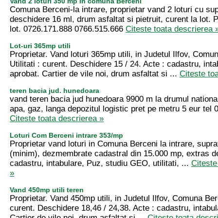
Vand 2 loturi 350 mp in comuna Berceni
Comuna Berceni-la intrare, proprietar vand 2 loturi cu s
deschidere 16 ml, drum asfaltat si pietruit, curent la lot. 
lot. 0726.171.888 0766.515.666
Citeste toata descrierea 
Lot-uri 365mp utili
Proprietar. Vand loturi 365mp utili, in Judetul Ilfov, Comu
Utilitati : curent. Deschidere 15 / 24. Acte : cadastru, in
aprobat. Cartier de vile noi, drum asfaltat si ...
Citeste to
teren bacia jud. hunedoara
vand teren bacia jud hunedoara 9900 m la drumul national
apa, gaz, langa depozitul logistic pret pe metru 5 eur te
Citeste toata descrierea »
Loturi Com Berceni intrare 353/mp
Proprietar vand loturi in Comuna Berceni la intrare, supr
(minim), dezmembrate cadastral din 15.000 mp, extras de
cadastru, intabulare, Puz, studiu GEO, utilitati, ...
Citeste
»
Vand 450mp utili teren
Proprietar. Vand 450mp utili, in Judetul Ilfov, Comuna Berce
curent. Deschidere 18,46 / 24,38. Acte : cadastru, intabu
Cartier de vile noi, drum asfaltat si ...
Citeste toata descr