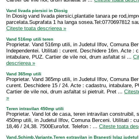
Vand livada piersici in Diosig
In Diosig vand livada piersici,plantatie tanara pe rod,impr
parcelata.Suprafata 1 ha langa sosea.Tel:0770697812 s
Citeste toata descrierea »
Vand 516mp utili teren
Proprietar. Vand 516mp utili, in Judetul Ilfov, Comuna Be
Independentei. Utilitati : curent. Deschidere 16m. Acte : 
intabulare, PUZ. Cartier de vile noi, drum asfaltat si ...
Ci
descrierea »
Vand 365mp utili
Proprietar. Vand 365mp utili, in Judetul Ilfov, Comuna Berce
curent. Deschidere 15 / 24. Acte : cadastru, intabulare, 
Cartier de vile noi, drum asfaltat si pietruit. Pret ...
Citest
»
Teren intravilan 450mp utili
Proprietar. Vand lot de casa, teren intravilan construibil, 
450mp utili, in Judetul Ilfov, Comuna Berceni. Utilitati : 
18,46 / 24,38. 7500Euro/lot. Telefon : ...
Citeste toata des
Vand.Schimb.Variante.Teren extravilan in Branesti Islaz judetul 