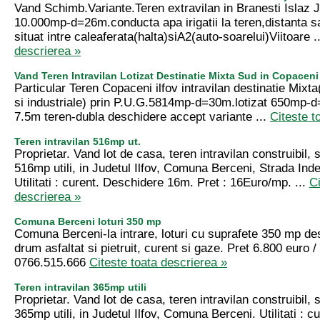
Vand Schimb.Variante.Teren extravilan in Branesti Islaz J
10.000mp-d=26m.conducta apa irigatii la teren,distanta 
situat intre caleaferata(halta)siA2(auto-soarelui)Viitoare .
descrierea »
Vand Teren Intravilan Lotizat Destinatie Mixta Sud in Copaceni 
Particular Teren Copaceni ilfov intravilan destinatie Mixta(
si industriale) prin P.U.G.5814mp-d=30m.lotizat 650mp-
7.5m teren-dubla deschidere accept variante ...
Citeste t
Teren intravilan 516mp ut.
Proprietar. Vand lot de casa, teren intravilan construibil, 
516mp utili, in Judetul Ilfov, Comuna Berceni, Strada Ind
Utilitati : curent. Deschidere 16m. Pret : 16Euro/mp. ...
Ci
descrierea »
Comuna Berceni loturi 350 mp
Comuna Berceni-la intrare, loturi cu suprafete 350 mp de
drum asfaltat si pietruit, curent si gaze. Pret 6.800 euro /
0766.515.666
Citeste toata descrierea »
Teren intravilan 365mp utili
Proprietar. Vand lot de casa, teren intravilan construibil, 
365mp utili, in Judetul Ilfov, Comuna Berceni. Utilitati : 