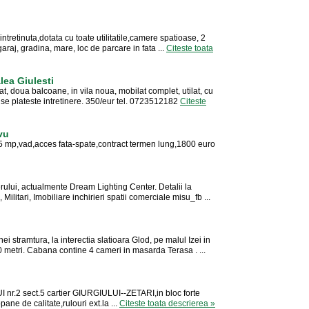
tretinuta,dotata cu toate utilitatile,camere spatioase, 2
garaj, gradina, mare, loc de parcare in fata ...
Citeste toata
alea Giulesti
 doua balcoane, in vila noua, mobilat complet, utilat, cu
u se plateste intretinere. 350/eur tel. 0723512182
Citeste
vu
,75 mp,vad,acces fata-spate,contract termen lung,1800 euro
ului, actualmente Dream Lighting Center. Detalii la
litari, Imobiliare inchirieri spatii comerciale misu_fb ...
 stramtura, la interectia slatioara Glod, pe malul Izei in
metri. Cabana contine 4 cameri in masarda Terasa . ...
I nr.2 sect.5 cartier GIURGIULUI--ZETARI,in bloc forte
opane de calitate,rulouri ext.la ...
Citeste toata descrierea »