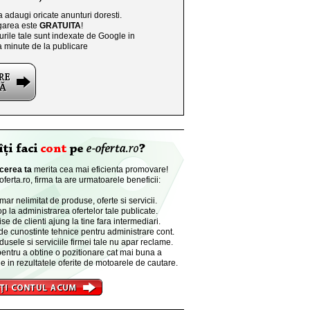
a adaugi oricate anunturi doresti.
area este
GRATUITA
!
rile tale sunt indexate de Google in
a minute de la publicare
cerea ta
merita cea mai eficienta promovare!
ferta.ro, firma ta are urmatoarele beneficii:
r nelimitat de produse, oferte si servicii.
p la administrarea ofertelor tale publicate.
se de clienti ajung la tine fara intermediari.
de cunostinte tehnice pentru administrare cont.
dusele si serviciile firmei tale nu apar reclame.
entru a obtine o pozitionare cat mai buna a
e in rezultatele oferite de motoarele de cautare.