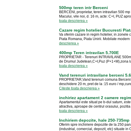
500mp teren intr Berceni
BERCENI, proprietar, teren intravilan 500 mp (4
Macului, vile noi, d. 16 m, acte: C+I, PUZ aprob
toata descrierea »
Cazare regim hotelier Bucuresti Pi
Va oferim cazare in regim hotelier, in zonele 
Piata Romana, Piata Unirii. Mobilate modern si 
descrierea »
400mp Teren intravilan 5.700E
PROPRIETAR - Terenuri INTRAVILANE 500mp (4
de Drumul Judetean,C+I,Puz (P+1+M),zona lacur
toata descrierea »
Vand terenuri intravilane berceni 5.6
PROPRIETAR,Vand terenuri comuna Berceni,5 
deschidere 20 m, pret de la :15 euro / mp,curen
Citeste toata descrierea »
inchiriez apartament 2 camere regim
Apartamentul este situat pe b-dul saturn, este
atractiva, aproape de centrul orasului, pozitia s
toata descrierea »
Inchiriem depozite, hale 250-735mp 
Oferim spre inchiriere depozite de la 250 pana
(industrial, comercial, depozit, etc) situate in