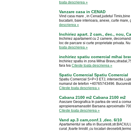
toata descrierea »
Vanzare casa in CENAD
Vind casa mare , in Cenad,judetul Timis,bine in
bucatarii, baie interioara, anexe, curte mare, 
descrierea »
Inchiriez apart. 2 cam., dec., nou, C
Inchiriez apartament cu 2 camere, decomandat,
loc de parcare si curte proprietate privata. N
toata descrierea »
inchiriez spatiu comercial mihai bra
Inchiriez spatiu in zona Mihai Bravu,stradal
fara tva
Citeste toata descrierea »
Spatiu Comercial Spatiu Comercial
Spatiu Comercial S+P+3 ETJ, intersectia Lujer
numarul de telefon +40765743496. Bucuresti, Mi
Citeste toata descrierea »
Cabana 2100 m2 Cabana 2100 m2
Asezare Geografica In partea de vest a comunei
apropiereamanastiri Barsana aproximativ 700 
Citeste toata descrierea »
Vand ap.3 cam,conf.1 ,dec. 6/10
Apartamentul se afla in Bucuresti,str.BACIULU
curat ,foarte linistit ,cu locatari deosebiti,term