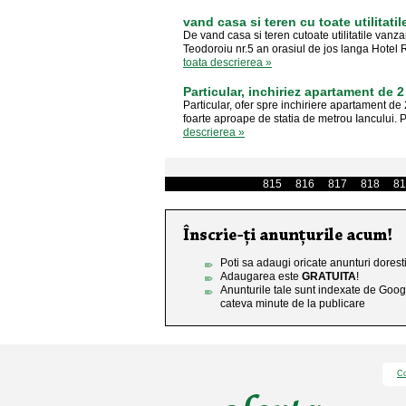
vand casa si teren cu toate utilitatil
De vand casa si teren cutoate utilitatile vanza
Teodoroiu nr.5 an orasiul de jos langa Hotel Ra
toata descrierea »
Particular, inchiriez apartament de 2
Particular, ofer spre inchiriere apartament de
foarte aproape de statia de metrou Iancului
descrierea »
815
816
817
818
81
Poti sa adaugi oricate anunturi doresti
Adaugarea este
GRATUITA
!
Anunturile tale sunt indexate de Goog
cateva minute de la publicare
Co