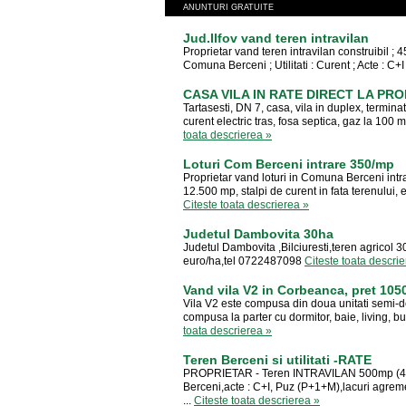
ANUNTURI GRATUITE
Jud.Ilfov vand teren intravilan
Proprietar vand teren intravilan construibil ; 
Comuna Berceni ; Utilitati : Curent ; Acte : C+I 
CASA VILA IN RATE DIRECT LA PR
Tartasesti, DN 7, casa, vila in duplex, termin
curent electric tras, fosa septica, gaz la 100 
toata descrierea »
Loturi Com Berceni intrare 350/mp
Proprietar vand loturi in Comuna Berceni int
12.500 mp, stalpi de curent in fata terenului, e
Citeste toata descrierea »
Judetul Dambovita 30ha
Judetul Dambovita ,Bilciuresti,teren agricol 
euro/ha,tel 0722487098
Citeste toata descri
Vand vila V2 in Corbeanca, pret 105
Vila V2 este compusa din doua unitati semi-d
compusa la parter cu dormitor, baie, living, bu
toata descrierea »
Teren Berceni si utilitati -RATE
PROPRIETAR - Teren INTRAVILAN 500mp (400
Berceni,acte : C+I, Puz (P+1+M),lacuri agr
...
Citeste toata descrierea »