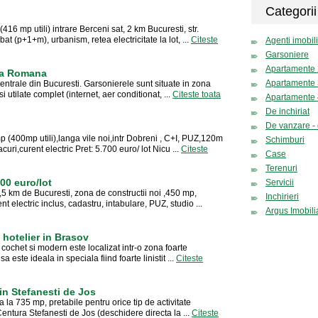
Categorii
16 mp utili) intrare Berceni sat, 2 km Bucuresti, str.
at (p+1+m), urbanism, retea electricitate la lot, ...
Citeste
Agenti imobili
Garsoniere
Apartamente
ata Romana
Apartamente
centrale din Bucuresti. Garsonierele sunt situate in zona
utilate complet (internet, aer conditionat, ...
Citeste toata
Apartamente
De inchiriat
De vanzare - 
00mp utili),langa vile noi,intr Dobreni , C+I, PUZ,120m
Schimburi
i,curent electric Pret: 5.700 euro/ lot Nicu ...
Citeste
Case
Terenuri
00 euro/lot
Servicii
km de Bucuresti, zona de constructii noi ,450 mp,
Inchirieri
t electric inclus, cadastru, intabulare, PUZ, studio ...
Argus Imobili
 hotelier in Brasov
 cochet si modern este localizat intr-o zona foarte
a este ideala in speciala fiind foarte linistit ...
Citeste
in Stefanesti de Jos
 la 735 mp, pretabile pentru orice tip de activitate
 Centura Stefanesti de Jos (deschidere directa la ...
Citeste