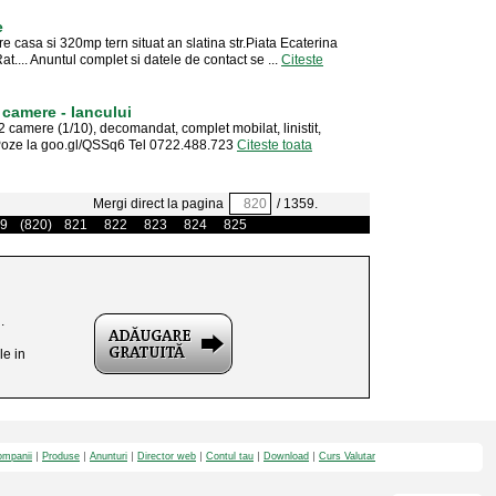
e
re casa si 320mp tern situat an slatina str.Piata Ecaterina
t.... Anuntul complet si datele de contact se ...
Citeste
 camere - Iancului
 2 camere (1/10), decomandat, complet mobilat, linistit,
. Poze la goo.gl/QSSq6 Tel 0722.488.723
Citeste toata
Mergi direct la pagina
/ 1359.
9
(820)
821
822
823
824
825
.
le in
mpanii
Produse
Anunturi
Director web
Contul tau
Download
Curs Valutar