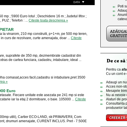
DATA
Poti s
Adaug
Anuntu
450 mp ; 5900 Euro lotul ; Deschidere 16 m ; Judetul Ilfov ;
catev
, PUZ ; Telefon : ...
Citeste toata descrierea »
OPIETAR
ata la vinarom, 210 mp construiti, p+1+m, pe 500 mp teren,
m in curs de rezolvare, curte amenajata, doar ...
Citeste
rare, suprafete de 350 mp, dezmembrate cadastral din
xtras de cartea funciara, cadastru, intabulare, ideal ...
Pentru ca
afa
Cu un cont e-o
30ha comasat,acces facil,cadastru si intabulare,pret 3500
erea »
Adaugi un numa
Acces non-sto
000 Euro
Mesajele trimi
etasate. Fiecare unitate este asezata pe 241 mp si este
Nu ai nevoie 
catarie iar la etaj 2 dormitoare, o baie. 105000 ...
Citeste
Alaturi de pro
Consultanta p
produselor tal
mp utili), Cartier ECO-LAND, str.PRIMAVERII, Com
ement, drumuri amenajate, CURENT INCLUS. Pret - 7.500E