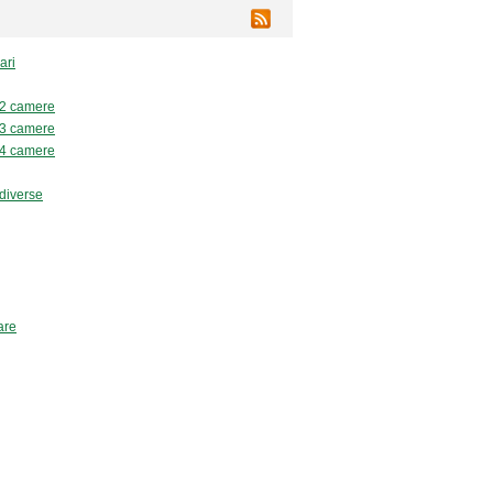
ari
 2 camere
 3 camere
 4 camere
diverse
are