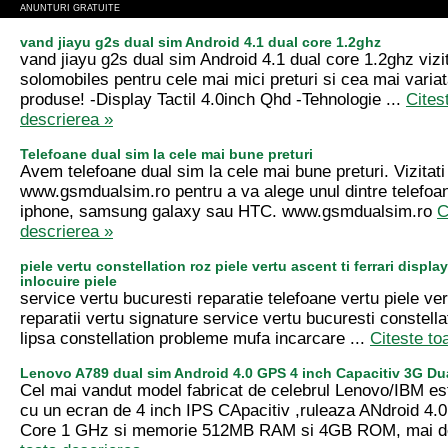
ANUNTURI GRATUITE
vand jiayu g2s dual sim Android 4.1 dual core 1.2ghz
vand jiayu g2s dual sim Android 4.1 dual core 1.2ghz vizit
solomobiles pentru cele mai mici preturi si cea mai vari
produse! -Display Tactil 4.0inch Qhd -Tehnologie ...
Cites
descrierea »
Telefoane dual sim la cele mai bune preturi
Avem telefoane dual sim la cele mai bune preturi. Vizitati 
www.gsmdualsim.ro pentru a va alege unul dintre telefoa
iphone, samsung galaxy sau HTC. www.gsmdualsim.ro
C
descrierea »
piele vertu constellation roz piele vertu ascent ti ferrari display
inlocuire piele
service vertu bucuresti reparatie telefoane vertu piele ve
reparatii vertu signature service vertu bucuresti constella
lipsa constellation probleme mufa incarcare ...
Citeste to
Lenovo A789 dual sim Android 4.0 GPS 4 inch Capacitiv 3G Du
Cel mai vandut model fabricat de celebrul Lenovo/IBM e
cu un ecran de 4 inch IPS CApacitiv ,ruleaza ANdroid 4.
Core 1 GHz si memorie 512MB RAM si 4GB ROM, mai de