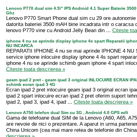
Lenovo P770 dual sim 4.5\" IPS Android 4.1 Super Baterie 350
Ghz
Lenovo P770 Smart Phone dual sim cu 29 ore autonomie i
datorita bateriei 3500 mAH bine incadrata intr o caracsa
lenovo P770 vine cu Android Jelly Bean din ...
Citeste to
iphone 4 nu se aprinde display iphone 4s spart Reparatii iph
NU INCARCA
REPARATII IPHONE 4 nu se mai aprinde IPHONE 4 NU
service iphone inlocuire display iphone 4 4s spart repar
iphone 4 nu se aprinde schimb geam iphone 4 spart inlocu
Citeste toata descrierea »
geam ipad 2 pret - geam ipad 3 original INLOCUIRE ECRAN IPA
schimb ecran ipad 3 4G
Ecran ipad 2 pret inlocuire geam ipad 3 original ecran ip
ipad 2 spart inlocuire ecran ipad 2 pret oferim suport tehn
ipad 2, ipad 3, ipad 4, ipad ...
Citeste toata descrierea »
Lenovo A750 telefon dual Sim cu 3G , Android 4.0 GPS wifi
Gama de telefoane dual SIM de la Lenovo (A60, A65, A75
are nevoie de nici o prezentare. A aparut in urma parteneri
China Unicom (cea mai mare retea de telefonie din China
descrierea »