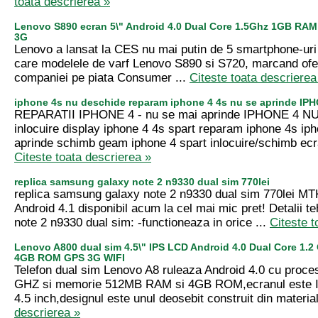
toata descrierea »
Lenovo S890 ecran 5\" Android 4.0 Dual Core 1.5Ghz 1GB RA
3G
Lenovo a lansat la CES nu mai putin de 5 smartphone-uri 
care modelele de varf Lenovo S890 si S720, marcand ofe
companiei pe piata Consumer ...
Citeste toata descrierea
iphone 4s nu deschide reparam iphone 4 4s nu se aprinde I
REPARATII IPHONE 4 - nu se mai aprinde IPHONE 4 
inlocuire display iphone 4 4s spart reparam iphone 4s ip
aprinde schimb geam iphone 4 spart inlocuire/schimb ecr
Citeste toata descrierea »
replica samsung galaxy note 2 n9330 dual sim 770lei
replica samsung galaxy note 2 n9330 dual sim 770lei MT
Android 4.1 disponibil acum la cel mai mic pret! Detalii t
note 2 n9330 dual sim: -functioneaza in orice ...
Citeste t
Lenovo A800 dual sim 4.5\" IPS LCD Android 4.0 Dual Core 1
4GB ROM GPS 3G WIFI
Telefon dual sim Lenovo A8 ruleaza Android 4.0 cu proce
GHZ si memorie 512MB RAM si 4GB ROM,ecranul este I
4.5 inch,designul este unul deosebit construit din material
descrierea »