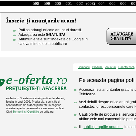
598
599
600
601
602
(603)
604
605
606
60
Poti sa adaugi oricate anunturi doresti.
Adaugarea este
GRATUITA
!
Anunturile tale sunt indexate de Google in
cateva minute de la publicare
Companii
Produse
Anunturi
Director web
Pe aceasta pagina poti 
Accesezi lista anunturilor gratuite 
Telefoane
.
e-oferta.ro ® este un catalog online de afaceri,
Vezi detalii despre orice anunt gratu
fondat in anul 2005. Produsele, serviciile si
oportunitatile de afaceri publicate in paginile
contactezi direct persoanele care l
noastre apartin persoanelor care le-au publicat.
Cititi
Termenii si Conditiile
de utilizare.
Cauti oferte de produse si servicii 
obtine cele mai convenabile pretur
Iti
publici propriile anunturi
, in mod 