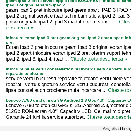
geam ipad 2 pret service apple ipad BUCURESTI inlocuire ecr
ipad 3 original reparam ipad 2
geam ipad 2 pret inlocuire ipad geam spart IPAD 3 IPAD
ipad 2 orginal service ipad schimbam sticla ipad 2 ipad 3 
piese originale ipad 2 ipad 3 ipad 4 oferim suport ...
Cites
descrierea »
inlocuire ecran ipad 3 pret geam original ipad 2 ecran spart i
pret
Ecran ipad 2 pret inlocuire geam ipad 3 original ecran ip
ipad 2 spart inlocuire ecran ipad 2 pret oferim suport tehn
ipad 2, ipad 3, ipad 4, ipad ...
Citeste toata descrierea »
inlocuire mufa vertu constellation nu incarca service vertu buc
reparatie telefoane
service vertu bucuresti reparatie telefoane vertu piele ve
reparatii vertu signature service vertu bucuresti constella
lipsa constellation probleme mufa incarcare ...
Citeste to
Lenovo A780 dual sim cu 3G Android 2.3 Gps 4.0\" Capacitiv
Lenovo A780 telefon cu GPS si 3G,Android 2.3,memori
512Gb ROM,ecran 4.0\" Capacitiv LCD. Cel mai mic pret
Garantie 24 luni la service autorizat.
Citeste toata descri
Mergi direct la pa