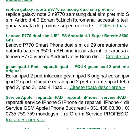
replica galaxy note 2 n9770 samsung dual sim pret mic
replica galaxy note 2 n9770 samsung dual sim pret mic S
sim Android 4.0 Ecram 5.1inch lb.romana, accesati siteul
gama variata de produse si pentru oferte ...
Citeste toata
Lenovo P770 dual sim 4.5\" IPS Android 4.1 Super Baterie 350
Ghz
Lenovo P770 Smart Phone dual sim cu 29 ore autonomie i
datorita bateriei 3500 mAH bine incadrata intr o caracsa
lenovo P770 vine cu Android Jelly Bean din ...
Citeste to
geam ipad 2 Pret - reparatii ipad -- IPOd 4 geam ipad 2 pret inl
original
Ecran ipad 2 pret inlocuire geam ipad 3 original ecran ip
ipad 2 spart inlocuire ecran ipad 2 pret oferim suport tehn
ipad 2, ipad 3, ipad 4, ipad ...
Citeste toata descrierea »
Service Apple - reparatii iPAD - reparatii iPhone - service iPAD 
reparatii service iPhone 5 iPhone 4s reparatii iPhone 4 di
Service GSM Apple iPhone Bucuresti - 031.438.03.30 , 0
0735 759 759 mondogsm . ro Oferim Service PROFESIO
toata descrierea »